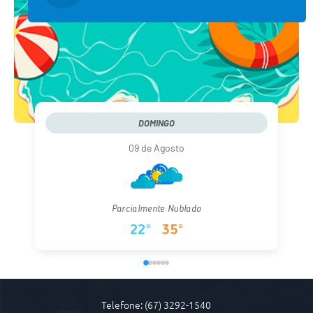
DOMINGO
09 de Agosto
Parcialmente Nublado
22°
35°
Telefone: (67) 3292-1540