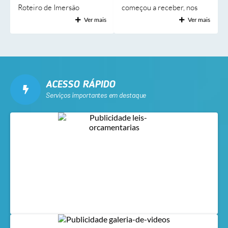
Roteiro de Imersão
começou a receber, nos
Turística Rota Cerrado &
últimos dias, novos
Ver mais
Ver mais
Pantanal, uma experiência
equipamentos que serão
promovida pelo Sebrae por
instalados nas unidades de
meio do projeto Raízes
saúde do município. Todo o
Criativas. A iniciativa foi
equipamento — que inclui
organizada como uma
autoclave (para
ACESSO RÁPIDO
etapa piloto, funcionando
esterilização), aparelhos de
Serviços importantes em destaque
como um “teste” para a
ar-condicionado, cortinas
formatação de um roteiro
de ar, geladeiras, entre
oficial que será
outros — irá contemplar o
futuramente apresentado a
Hospital Geral Paulino
turistas e empresas de
Alves da Cunha (HGPAC) e
turismo de todo o Brasil. O
as unidades da Estratégia
objetivo foi demonstrar, em
Saúde da Família (ESF) de
um único dia, parte do
Rio Verde. Os
potencial cultural,...
equipamentos foram...