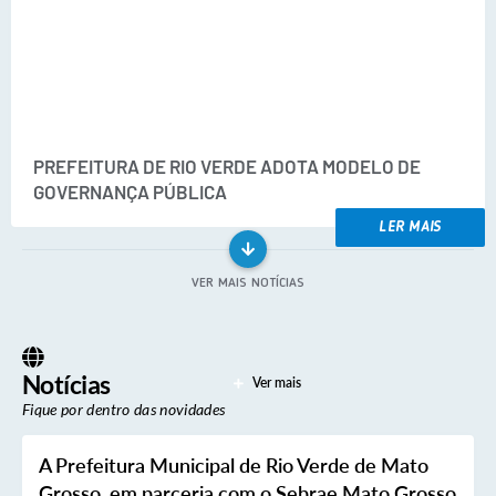
Arquivos para Download
Carta de Serviços
Notícias
FAQ
PREFEITURA DE RIO VERDE ADOTA MODELO DE
ISSQNWEB/SIRA
GOVERNANÇA PÚBLICA
Turismo
LER MAIS
Obras
VER MAIS NOTÍCIAS
Projetos
Contas Públicas
Notícias
Ver mais
Links
Fique por dentro das novidades
Serviços Online
A Prefeitura Municipal de Rio Verde de Mato
Telefones Úteis
Grosso, em parceria com o Sebrae Mato Grosso