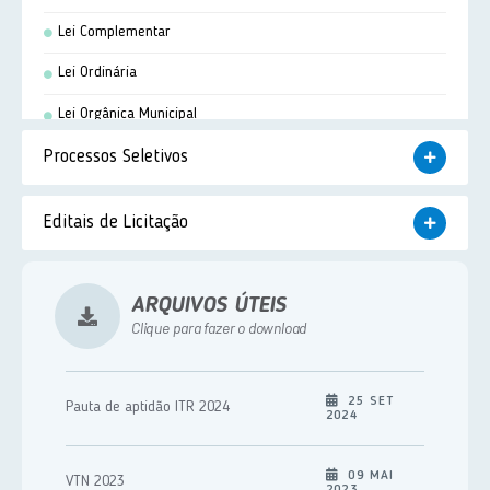
Lei Complementar
Lei Ordinária
Lei Orgânica Municipal
Processos Seletivos
Portaria
Resolução
Concurso Público
Editais de Licitação
Termo de Cooperação
Processo Seletivo
Pregão Presencial
Processo Seletivo Simplificado
ARQUIVOS ÚTEIS
Tomada de Preço
Clique para fazer o download
Concorrência Pública
Carta Convite
25 SET
Pauta de aptidão ITR 2024
2024
Chamamento Público
Leilão - Presencial
09 MAI
VTN 2023
2023