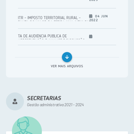
Pregão Eletrônico
04 JUN
ITR - IMPOSTO TERRITORIAL RURAL -
Chamada Pública
2022
PAUTA DO VALOR DA TERRA NUA (VTN) P/
DITR 2022
Menor Preço por Item
TA DE AUDIÊNCIA PÚBLICA DE
APRESENTAÇÃO E ANALISE E DISCUSSÃO
Inexigibilidade
DO PROJETO DE LEI DE DIRETRIZES
ORÇAMENTÁRIA - LDO 2024.
Aviso de credenciamento
Credenciamento
VER MAIS ARQUIVOS
Concorrência Eletrônica
Concorrência Presencial
Leilão - Eletrônico
SECRETARIAS
Gestão administrativa 2021 - 2024
Dispensa de Licitação