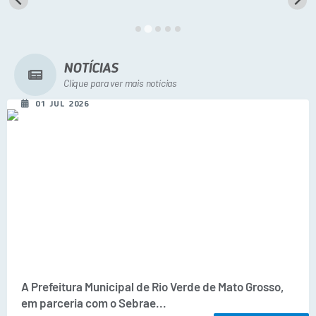
A Prefeitura
Secretarias
Diário Oficial
NOTÍCIAS
Clique para ver mais notícias
Transparência
01 JUL 2026
Sala do Empreendedor
Transparência RPPS
Governança
AGETRAN
Legislação
LGPD - Lei Geral de Proteção de Dados
ITR
A Prefeitura Municipal de Rio Verde de Mato Grosso,
em parceria com o Sebrae...
Conselhos Municipais