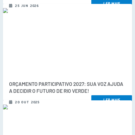
LER MAIS
25 JUN 2026
COVID 19
Festival da Canção Regional Cerrado do Pantanal
Editais
Contato
Diário Oficial MS
Galeria de Vídeos
Galeria de Fotos
ORÇAMENTO PARTICIPATIVO 2027: SUA VOZ AJUDA
A DECIDIR O FUTURO DE RIO VERDE!
Contratos
LER MAIS
Governo do Estado do Mato Grosso do Sul
20 OUT 2025
Ouvidoria
Audiências Públicas