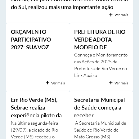
do Sul, realizou mais uma importante ação
Transparência
voltada ao fortalecimento do turismo local por
Ver mais
meio do Programa Forta
Emprega
ORÇAMENTO
PREFEITURA DE RIO
Enquete
PARTICIPATIVO
VERDE ADOTA
Jornal
2027: SUA VOZ
MODELO DE
AJUDA A DECIDIR O
GOVERNANÇA
Conheça o Monitoramento
Agenda
das Ações de 2025 da
FUTURO DE RIO
PÚBLICA
Prefeitura de Rio Verde no
VERDE!
SIC
Link Abaixo
https://www.rioverde.ms.g
Diário Oficial
Ver mais
Ver mais
ov.br/imgeditor/Apresenta
ção monitoramento
Em Rio Verde (MS),
Secretaria Municipal
governança (3).pdf
Sebrae realiza
de Saúde começa a
experiência piloto da
receber
Rota Cerrado &
equipamentos que
Na última segunda-feira
A Secretaria Municipal de
(29/09), a cidade de Rio
Saúde de Rio Verde de
Pantanal para roteiro
serão instalados no
Verde (MS) recebeu o
Mato Grosso (MS)
oficial
hospital e ESF´s