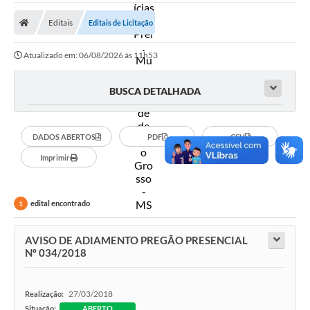
A Prefeitura
Editais
Editais de Licitação
Secretarias
Atualizado em: 06/08/2026 às 11h53
Diário Oficial
Transparência
BUSCA DETALHADA
Sala do Empreendedor
DADOS ABERTOS
PDF
CSV
Transparência RPPS
Imprimir
Governança
AGETRAN
edital encontrado
1
Legislação
AVISO DE ADIAMENTO PREGÃO PRESENCIAL
LGPD - Lei Geral de Proteção de Dados
Nº 034/2018
ITR
27/03/2018
Realização:
Conselhos Municipais
Situação:
ABERTO