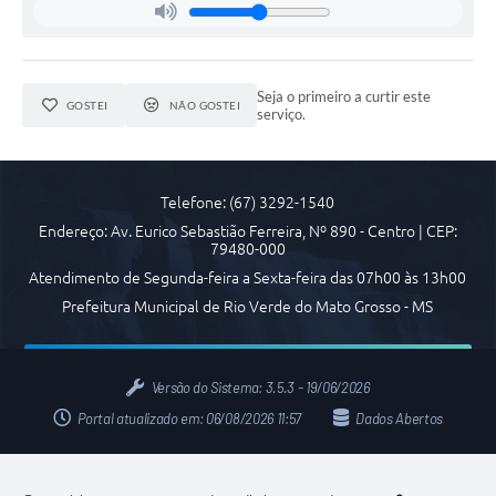
COVID 19
Festival da Canção Regional Cerrado do Pantanal
Seja o primeiro a curtir este
GOSTEI
NÃO GOSTEI
serviço.
Editais
Contato
Telefone: (67) 3292-1540
Diário Oficial MS
Endereço: Av. Eurico Sebastião Ferreira, Nº 890 - Centro | CEP:
Galeria de Vídeos
79480-000
Atendimento de Segunda-feira a Sexta-feira das 07h00 às 13h00
Galeria de Fotos
Prefeitura Municipal de Rio Verde do Mato Grosso - MS
Contratos
Governo do Estado do Mato Grosso do Sul
Versão do Sistema:
3.5.3 - 19/06/2026
Portal atualizado em:
06/08/2026 11:57
Dados Abertos
Ouvidoria
Audiências Públicas