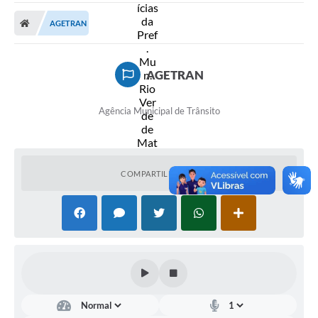
A Prefeitura
AGETRAN
Secretarias
Diário Oficial
AGETRAN
Transparência
Agência Municipal de Trânsito
Sala do Empreendedor
Transparência RPPS
Governança
COMPARTILHAR
AGETRAN
Legislação
LGPD - Lei Geral de Proteção de Dados
ITR
Conselhos Municipais