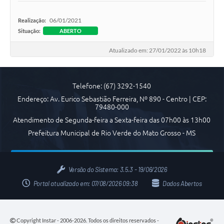
Arquivos para Download
06/01/2021
Realização:
Carta de Serviços
Situação:
ABERTO
Notícias
Atualizado em: 27/01/2022 às 10h18
FAQ
ISSQNWEB/SIRA
Telefone: (67) 3292-1540
Endereço: Av. Eurico Sebastião Ferreira, Nº 890 - Centro | CEP:
Turismo
79480-000
Atendimento de Segunda-feira a Sexta-feira das 07h00 às 13h00
Obras
Prefeitura Municipal de Rio Verde do Mato Grosso - MS
Projetos
Contas Públicas
Versão do Sistema:
3.5.3 - 19/06/2026
Links
Portal atualizado em:
07/08/2026 09:38
Dados Abertos
Serviços Online
Telefones Úteis
Copyright Instar - 2006-2026. Todos os direitos reservados -