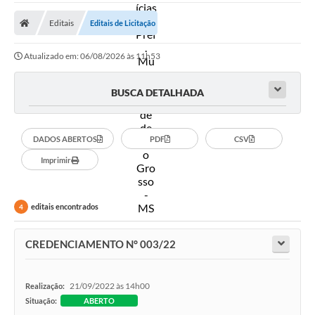
A Prefeitura
Editais
Editais de Licitação
Secretarias
Atualizado em: 06/08/2026 às 11h53
Diário Oficial
Transparência
BUSCA DETALHADA
Sala do Empreendedor
DADOS ABERTOS
PDF
CSV
Transparência RPPS
Imprimir
Governança
AGETRAN
editais encontrados
4
Legislação
CREDENCIAMENTO N° 003/22
LGPD - Lei Geral de Proteção de Dados
ITR
21/09/2022 às 14h00
Realização:
Situação:
ABERTO
Conselhos Municipais