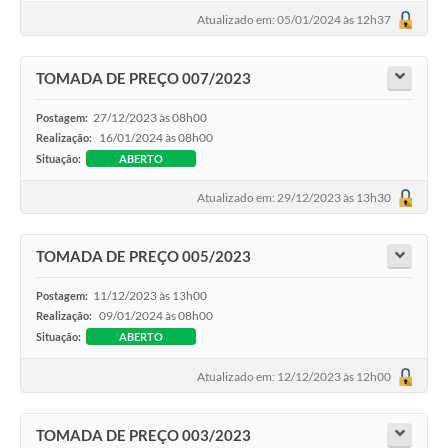
Atualizado em: 05/01/2024 às 12h37
COVID 19
Festival da Canção Regional Cerrado do Pantanal
TOMADA DE PREÇO 007/2023
Editais
27/12/2023 às 08h00
Postagem:
16/01/2024 às 08h00
Realização:
Contato
Situação:
ABERTO
Diário Oficial MS
Atualizado em: 29/12/2023 às 13h30
Galeria de Vídeos
TOMADA DE PREÇO 005/2023
Galeria de Fotos
11/12/2023 às 13h00
Postagem:
Contratos
09/01/2024 às 08h00
Realização:
Situação:
ABERTO
Governo do Estado do Mato Grosso do Sul
Atualizado em: 12/12/2023 às 12h00
Ouvidoria
Audiências Públicas
TOMADA DE PREÇO 003/2023