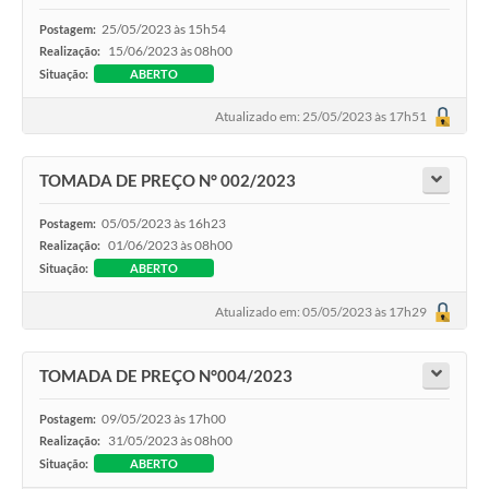
Arquivos para Download
25/05/2023 às 15h54
Postagem:
15/06/2023 às 08h00
Realização:
Carta de Serviços
Situação:
ABERTO
Notícias
Atualizado em: 25/05/2023 às 17h51
FAQ
TOMADA DE PREÇO N° 002/2023
ISSQNWEB/SIRA
05/05/2023 às 16h23
Turismo
Postagem:
01/06/2023 às 08h00
Realização:
Obras
Situação:
ABERTO
Projetos
Atualizado em: 05/05/2023 às 17h29
Contas Públicas
TOMADA DE PREÇO N°004/2023
Links
09/05/2023 às 17h00
Postagem:
Serviços Online
31/05/2023 às 08h00
Realização:
Situação:
ABERTO
Telefones Úteis