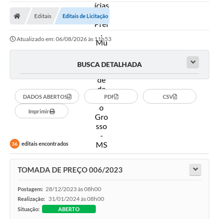
A Prefeitura
Editais
Editais de Licitação
Secretarias
Atualizado em: 06/08/2026 às 11h53
Diário Oficial
Transparência
BUSCA DETALHADA
Sala do Empreendedor
DADOS ABERTOS
PDF
CSV
Transparência RPPS
Imprimir
Governança
AGETRAN
editais encontrados
36
Legislação
TOMADA DE PREÇO 006/2023
LGPD - Lei Geral de Proteção de Dados
28/12/2023 às 08h00
Postagem:
ITR
31/01/2024 às 08h00
Realização:
Situação:
ABERTO
Conselhos Municipais