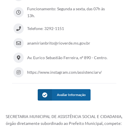
COVID 19
Funcionamento: Segunda a sexta, das 07h às
13h.
Festival da Canção Regional Cerrado do Pantanal
Telefone: 3292-1151
Editais
Contato
anamirianbrito@rioverde.ms.gov.br
Diário Oficial MS
Av. Eurico Sebastião Ferreira, nº 890 - Centro.
Galeria de Vídeos
https://www.instagram.com/assistenciarv/
Galeria de Fotos
Contratos
Avaliar Informação
Governo do Estado do Mato Grosso do Sul
Ouvidoria
SECRETARIA MUNICIPAL DE ASSISTÊNCIA SOCIAL E CIDADANIA,
Audiências Públicas
órgão diretamente subordinado ao Prefeito Municipal, compete: