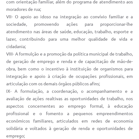
com orientação familiar, além do programa de atendimento aos
moradores de rua;
Transparência
VII- O apoio ao idoso na integração ao convívio familiar e a
Emprega
sociedade, promovendo ações para proporcionar-lhe
atendimento nas áreas de saúde, educação, trabalho, esporte e
Enquete
lazer, contribuindo para uma melhor qualidade de vida e
Jornal
cidadania;
VIII- A formulção e a promoção da política municipal de trabalho,
Agenda
de geração de emprego e renda e de capacitação de mão-de-
obra, bem como o incentivo à instituição de organismos para
SIC
integração e apoio à criação de ocupações profissionais, em
Diário Oficial
articulação com os demais órgãos públicos afins;
IX- A formulação, a coordenação, o acompanhamento e a
avaliação de ações realtivas as oportunidades de trabalho, nos
aspectos concernentes ao emprego formal, à educação
profissional e o fomento a pequenos empreendimentos
econômicos familiares, articulados em redes de economia
solidária e voltados à geração de renda e oportunidades de
emprego;