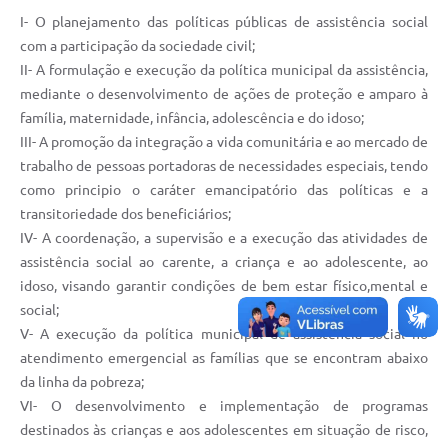
Arquivos para Download
I- O planejamento das políticas públicas de assistência social
com a participação da sociedade civil;
Carta de Serviços
II- A formulação e execução da política municipal da assistência,
Notícias
mediante o desenvolvimento de ações de proteção e amparo à
família, maternidade, infância, adolescência e do idoso;
FAQ
III- A promoção da integração a vida comunitária e ao mercado de
trabalho de pessoas portadoras de necessidades especiais, tendo
ISSQNWEB/SIRA
como principio o caráter emancipatório das políticas e a
Turismo
transitoriedade dos beneficiários;
IV- A coordenação, a supervisão e a execução das atividades de
Obras
assistência social ao carente, a criança e ao adolescente, ao
Projetos
idoso, visando garantir condições de bem estar físico,mental e
social;
Contas Públicas
V- A execução da política municipal de assistência social no
atendimento emergencial as famílias que se encontram abaixo
Links
da linha da pobreza;
Serviços Online
VI- O desenvolvimento e implementação de programas
destinados às crianças e aos adolescentes em situação de risco,
Telefones Úteis