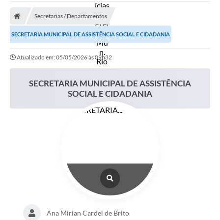
A Prefeitura
Secretarias / Departamentos
Secretarias
SECRETARIA MUNICIPAL DE ASSISTÊNCIA SOCIAL E CIDADANIA
Diário Oficial
Atualizado em: 05/05/2026 às 09h32
Transparência
Sala do Empreendedor
SECRETARIA MUNICIPAL DE ASSISTÊNCIA
SOCIAL E CIDADANIA
Transparência RPPS
Governança
AGETRAN
Legislação
LGPD - Lei Geral de Proteção de Dados
ITR
Ana Mirian Cardel de Brito
Conselhos Municipais