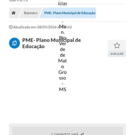
A Prefeitura
Banners
Secretarias
PME- Plano Municipal de Educação
Diário Oficial
Atualizado em: 08/05/2026 às 13h42
Transparência
PME- Plano Municipal de
Educação
Sala do Empreendedor
AVALIAR
Transparência RPPS
Governança
AGETRAN
Legislação
LGPD - Lei Geral de Proteção de Dados
ITR
Conselhos Municipais
COMPARTILHAR