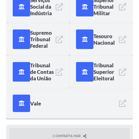
Serviços
Superior
Social da
Tribunal
Indústria
Militar
Supremo
Tesouro
Tribunal
Nacional
Federal
Tribunal
Tribunal
de Contas
Superior
da União
Eleitoral
Vale
COMPARTILHAR