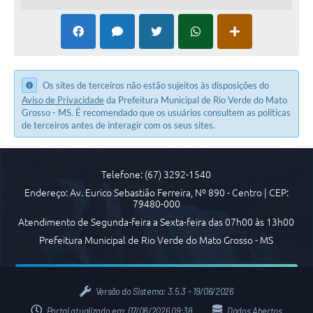
Os sites de terceiros não estão sujeitos às disposições do
Aviso de Privacidade
da Prefeitura Municipal de Rio Verde do Mato
Grosso - MS. É recomendado que os usuários consultem as políticas
de terceiros antes de interagir com os seus sites.
Telefone: (67) 3292-1540
Endereço: Av. Eurico Sebastião Ferreira, Nº 890 - Centro | CEP:
79480-000
Atendimento de Segunda-feira a Sexta-feira das 07h00 às 13h00
Prefeitura Municipal de Rio Verde do Mato Grosso - MS
Versão do Sistema:
3.5.3 - 19/06/2026
Portal atualizado em:
07/08/2026 09:38
Dados Abertos