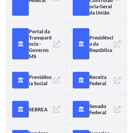
Federal
Controlad
oria Geral
da União
Portal da
Transparê
Presidênci
ncia -
a da
Governo
República
MS
Previdênc
Receita
ia Social
Federal
Senado
SEBREA
Federal