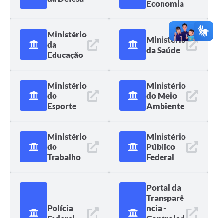
Economia
Transparência
Ministério
Emprega
Ministério
da
da Saúde
Enquete
Educação
Jornal
Ministério
Ministério
Agenda
do
do Meio
Esporte
Ambiente
SIC
Diário Oficial
Ministério
Ministério
do
Público
Trabalho
Federal
Portal da
Transparê
Polícia
ncia -