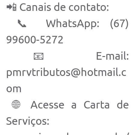
📲 Canais de contato:
COVID 19
📞 WhatsApp: (67)
Festival da Canção Regional Cerrado do Pantanal
Editais
99600-5272
Contato
📧 E-mail:
Diário Oficial MS
Galeria de Vídeos
pmrvtributos@hotmail.c
Galeria de Fotos
om
Contratos
🌐 Acesse a Carta de
Governo do Estado do Mato Grosso do Sul
Ouvidoria
Serviços:
Audiências Públicas