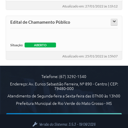
Atualizado em: 27/01/2022 às 11h12
Transparência
Emprega
Edital de Chamamento Público
Enquete
Jornal
Situação:
ABERTO
Agenda
Atualizado em: 25/01/2022 às 15h07
SIC
Diário Oficial
Telefone: (67) 3292-1540
Endereço: Av. Eurico Sebastião Ferreira, Nº 890 - Centro | CEP:
79480-000
Atendimento de Segunda-feira a Sexta-feira das 07h00 às 13h00
Prefeitura Municipal de Rio Verde do Mato Grosso - MS
Versão do Sistema:
3.5.3 - 19/06/2026