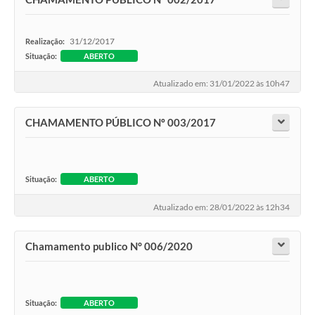
Arquivos para Download
Carta de Serviços
31/12/2017
Realização:
Situação:
ABERTO
Notícias
Atualizado em: 31/01/2022 às 10h47
FAQ
ISSQNWEB/SIRA
CHAMAMENTO PÚBLICO Nº 003/2017
Turismo
Obras
Situação:
ABERTO
Projetos
Atualizado em: 28/01/2022 às 12h34
Contas Públicas
Chamamento publico N° 006/2020
Links
Serviços Online
Situação:
ABERTO
Telefones Úteis