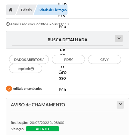
A Prefeitura
Editais
Editais de Licitação
Secretarias
Atualizado em: 06/08/2026 às 11h53
Diário Oficial
Transparência
BUSCA DETALHADA
Sala do Empreendedor
DADOS ABERTOS
PDF
CSV
Transparência RPPS
Imprimir
Governança
AGETRAN
editais encontrados
7
Legislação
AVISO de CHAMAMENTO
LGPD - Lei Geral de Proteção de Dados
ITR
20/07/2022 às 08h00
Realização:
Situação:
ABERTO
Conselhos Municipais