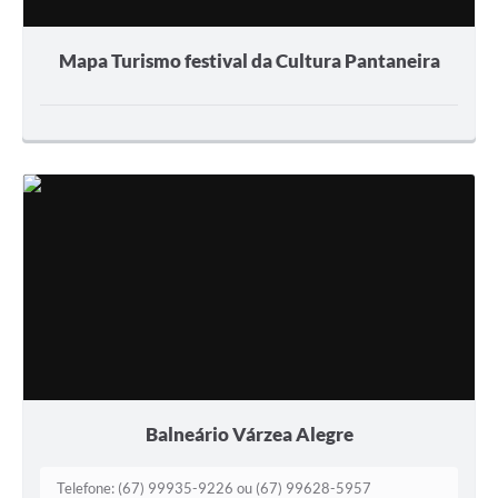
Arquivos para Download
Carta de Serviços
Mapa Turismo festival da Cultura Pantaneira
Notícias
FAQ
ISSQNWEB/SIRA
Turismo
Obras
Projetos
Contas Públicas
Links
Balneário Várzea Alegre
Serviços Online
Telefone: (67) 99935-9226 ou (67) 99628-5957
Telefones Úteis