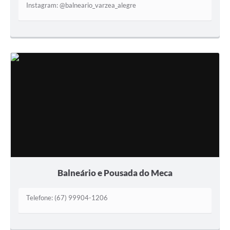
Instagram: @balneario_varzea_alegre
Transparência
Emprega
Enquete
Jornal
Agenda
SIC
Diário Oficial
Balneário e Pousada do Meca
Telefone: (67) 99904-1206