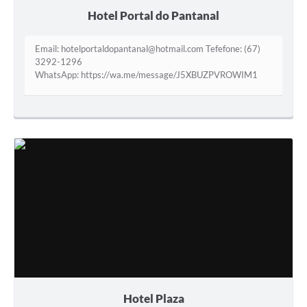
Hotel Portal do Pantanal
Email: hotelportaldopantanal@hotmail.com Tefefone: (67)
3292-1296
WhatsApp: https://wa.me/message/J5XBUZPVROWIM1
Hotel Plaza