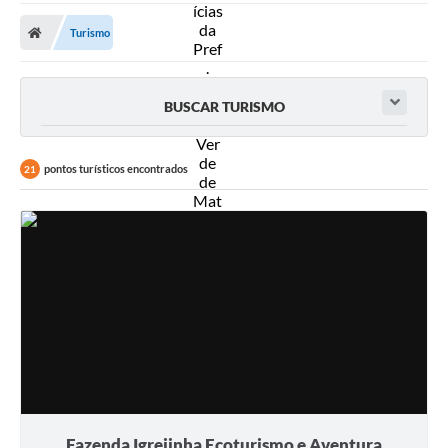
A Prefeitura
Turismo
Secretarias
Diário Oficial
BUSCAR TURISMO
Transparência
Sala do Empreendedor
pontos turísticos encontrados
21
Transparência RPPS
Governança
AGETRAN
Legislação
LGPD - Lei Geral de Proteção de Dados
ITR
Conselhos Municipais
Fazenda Igrejinha Ecoturismo e Aventura