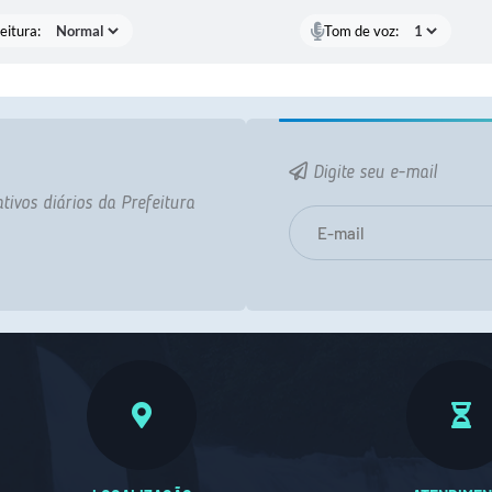
eitura:
Tom de voz:
Digite seu e-mail
tivos diários da Prefeitura