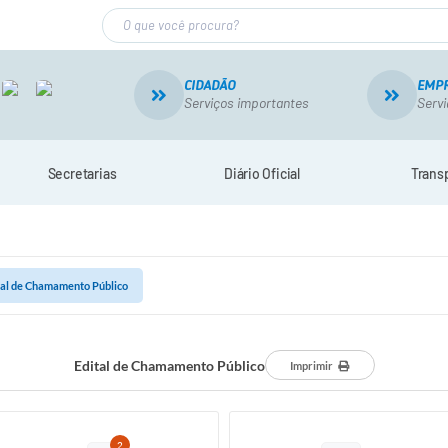
CIDADÃO
EMP
Serviços importantes
Servi
Secretarias
Diário Oficial
Trans
tal de Chamamento Público
Edital de Chamamento Público
Imprimir
2