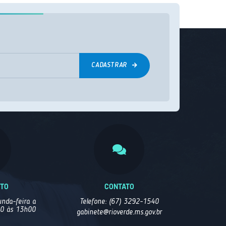
CADASTRAR
NTO
CONTATO
nda-feira a
Telefone: (67) 3292-1540
00 às 13h00
gabinete@rioverde.ms.gov.br