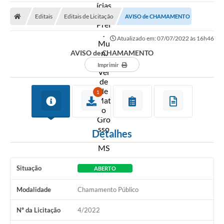
A Prefeitura
Editais
Editais de Licitação
AVISO de CHAMAMENTO
Secretarias
Atualizado em: 07/07/2022 às 16h46
Diário Oficial
AVISO de CHAMAMENTO
Transparência
Imprimir
Sala do Empreendedor
1
Transparência RPPS
Governança
Detalhes
AGETRAN
Legislação
Situação
ABERTO
LGPD - Lei Geral de Proteção de Dados
Modalidade
Chamamento Público
ITR
Nº da Licitação
4/2022
Conselhos Municipais