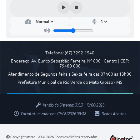
Arquivos para Download
Carta de Serviços
Notícias
FAQ
ISSQNWEB/SIRA
Telefone: (67) 3292-1540
Endereço: Av. Eurico Sebastião Ferreira, Nº 890 - Centro | CEP:
Turismo
79480-000
Atendimento de Segunda-feira a Sexta-feira das 07h00 às 13h00
Obras
Prefeitura Municipal de Rio Verde do Mato Grosso - MS
Projetos
Contas Públicas
Versão do Sistema:
3.5.3 - 19/06/2026
Links
Portal atualizado em:
07/08/2026 09:38
Dados Abertos
Serviços Online
Copyright Instar - 2006-2026. Todos os direitos reservados -
Telefones Úteis