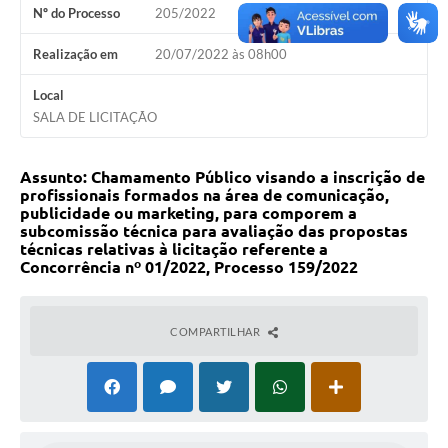
Nº do Processo
205/2022
COVID 19
Realização em
20/07/2022 às 08h00
Festival da Canção Regional Cerrado do Pantanal
Local
Editais
SALA DE LICITAÇÃO
Contato
Assunto: Chamamento Público visando a inscrição de
Diário Oficial MS
profissionais formados na área de comunicação,
publicidade ou marketing, para comporem a
Galeria de Vídeos
subcomissão técnica para avaliação das propostas
técnicas relativas à licitação referente a
Galeria de Fotos
Concorrência nº 01/2022, Processo 159/2022
Contratos
COMPARTILHAR
Governo do Estado do Mato Grosso do Sul
Ouvidoria
Audiências Públicas