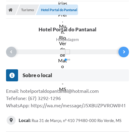
A Prefeitura
Turismo
Hotel Portal do Pantanal
Secretarias
Diário Oficial
Hotel Portal do Pantanal
Transparência
Hospedagem
Sala do Empreendedor
Transparência RPPS
Governança
Sobre o local
AGETRAN
Email: hotelportaldopantanal@hotmail.com
Legislação
Tefefone: (67) 3292-1296
WhatsApp: https://wa.me/message/J5XBUZPVROWIM1
LGPD - Lei Geral de Proteção de Dados
ITR
Local:
Rua 31 de Março, nº 410 79480-000 Rio Verde, MS
Conselhos Municipais