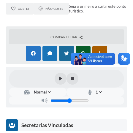
Seja o primeiro a curtir este ponto
COVID 19
GOSTEI
NÃO GOSTEI
turístico.
Festival da Canção Regional Cerrado do Pantanal
Editais
COMPARTILHAR
Contato
Diário Oficial MS
Galeria de Vídeos
Galeria de Fotos
Contratos
Governo do Estado do Mato Grosso do Sul
Ouvidoria
Audiências Públicas
Secretarias Vinculadas