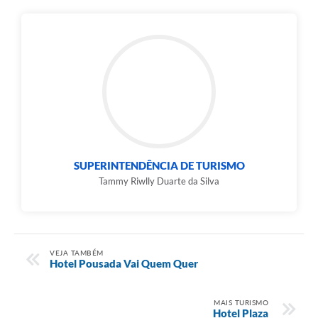
Arquivos para Download
Carta de Serviços
Notícias
FAQ
ISSQNWEB/SIRA
Turismo
SUPERINTENDÊNCIA DE TURISMO
Obras
Tammy Riwlly Duarte da Silva
Projetos
Contas Públicas
VEJA TAMBÉM
Links
Hotel Pousada Vai Quem Quer
Serviços Online
MAIS TURISMO
Hotel Plaza
Telefones Úteis