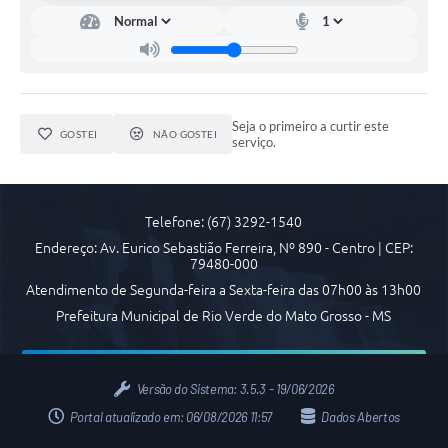
COVID 19
Festival da Canção Regional Cerrado do Pantanal
Editais
Seja o primeiro a curtir este
GOSTEI
NÃO GOSTEI
serviço.
Contato
Diário Oficial MS
Telefone: (67) 3292-1540
Galeria de Vídeos
Endereço: Av. Eurico Sebastião Ferreira, Nº 890 - Centro | CEP:
Galeria de Fotos
79480-000
Atendimento de Segunda-feira a Sexta-feira das 07h00 às 13h00
Contratos
Prefeitura Municipal de Rio Verde do Mato Grosso - MS
Governo do Estado do Mato Grosso do Sul
Ouvidoria
Versão do Sistema:
3.5.3 - 19/06/2026
Portal atualizado em:
06/08/2026 11:57
Dados Abertos
Audiências Públicas