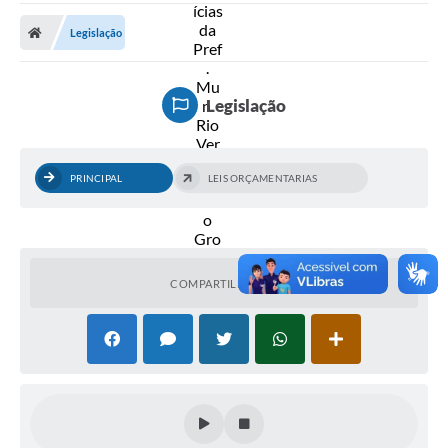
A Prefeitura
Legislação
Secretarias
Diário Oficial
Legislação
Transparência
Sala do Empreendedor
PRINCIPAL
LEIS ORÇAMENTARIAS
Transparência RPPS
Governança
AGETRAN
COMPARTILHAR
Legislação
LGPD - Lei Geral de Proteção de Dados
ITR
Conselhos Municipais