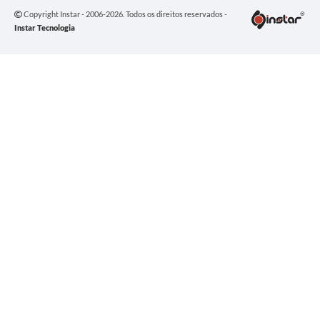
Arquivos para Download
Copyright Instar - 2006-2026. Todos os direitos reservados -
Instar Tecnologia
Carta de Serviços
Notícias
FAQ
ISSQNWEB/SIRA
Turismo
Obras
Projetos
Contas Públicas
Links
Serviços Online
Telefones Úteis