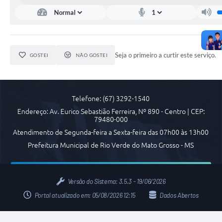
COVID 19
Festival da Canção Regional Cerrado do Pantanal
Editais
Seja o primeiro a curtir este serviço.
GOSTEI
NÃO GOSTEI
Contato
Diário Oficial MS
Telefone: (67) 3292-1540
Galeria de Vídeos
Endereço: Av. Eurico Sebastião Ferreira, Nº 890 - Centro | CEP:
79480-000
Galeria de Fotos
Atendimento de Segunda-feira a Sexta-feira das 07h00 às 13h00
Prefeitura Municipal de Rio Verde do Mato Grosso - MS
Contratos
Governo do Estado do Mato Grosso do Sul
Versão do Sistema:
3.5.3 - 19/06/2026
Ouvidoria
Portal atualizado em:
05/08/2026 12:15
Dados Abertos
Audiências Públicas