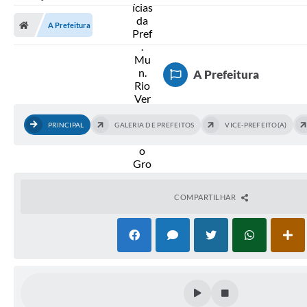
A Prefeitura
A Prefeitura
Secretarias
Diário Oficial
A Prefeitura
Transparência
Sala do Empreendedor
PRINCIPAL
GALERIA DE PREFEITOS
VICE-PREFEITO(A)
Transparência RPPS
Governança
AGETRAN
COMPARTILHAR
Legislação
LGPD - Lei Geral de Proteção de Dados
ITR
Conselhos Municipais