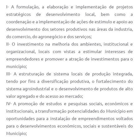
Arquivos para Download
I- A formulação, a elaboração e implementação de projetos
estratégicos de desenvolvimento local, bem como a
Carta de Serviços
coordenação e a implementação de ações de estimulo e apoio ao
Notícias
desenvolvimento dos setores produtivos nas áreas da industria,
do comercio, do agronegócio e dos serviços;
FAQ
II- O investimento na melhoria dos ambientes, institucional e
organizacional, locais com vistas a estimular interesses de
ISSQNWEB/SIRA
empreendedores e promover a atração de investimentos para o
Turismo
município;
III- A estruturação de sistema locais de produção integrada,
Obras
tendo por fins a diversificação produtiva, o fortalecimento do
Projetos
sistema agroindustrial e o desenvolvimento de produtos de alto
valor agregado e do acesso ao mercado;
Contas Públicas
IV- A promoção de estudos e pesquisas sociais, econômicos e
institucionais, a transformação potencialidades do Município em
Links
oportunidades para a instalação de empreendimentos voltados
Serviços Online
para o desenvolvimentos econômicos, sociais e sustentáveis do
Município;
Telefones Úteis