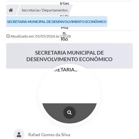
A Prefeitura
Secretarias / Departamentos
Secretarias
SECRETARIA MUNICIPAL DE DESENVOLVIMENTO ECONÔMICO
Diário Oficial
Atualizado em: 05/05/2026 às 11h28
Transparência
Sala do Empreendedor
SECRETARIA MUNICIPAL DE
DESENVOLVIMENTO ECONÔMICO
Transparência RPPS
Governança
AGETRAN
Legislação
LGPD - Lei Geral de Proteção de Dados
ITR
Rafael Gomes da Silva
Conselhos Municipais