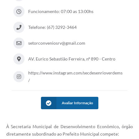
COVID 19
Funcionamento: 07:00 as 13:00hs
Festival da Canção Regional Cerrado do Pantanal
Telefone: (67) 3292-3464
Editais
setorconveniosrv@gmail.com
Contato
Diário Oficial MS
AV. Eurico Sebastião Ferreira, nº 890 - Centro
Galeria de Vídeos
https://www.instagram.com/secdesenrioverdems
/
Galeria de Fotos
Contratos
Avaliar Informação
Governo do Estado do Mato Grosso do Sul
Ouvidoria
À Secretaria Municipal de Desenvolvimento Econômico, órgão
Audiências Públicas
diretamente subordinado ao Prefeito Municipal compete: