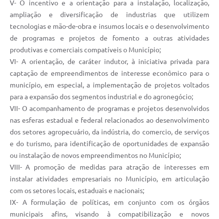
V- O incentivo e a orientação para a instalação, localização,
ampliação e diversificação de industrias que utilizem
Transparência
tecnologias e mão-de-obra e insumos locais e o desenvolvimento
Emprega
de programas e projetos de fomento a outras atividades
produtivas e comerciais compatíveis o Município;
Enquete
VI- A orientação, de caráter indutor, à iniciativa privada para
Jornal
captação de empreendimentos de interesse econômico para o
município, em especial, a implementação de projetos voltados
Agenda
para a expansão dos segmentos industrial e do agronegócio;
VII- O acompanhamento de programas e projetos desenvolvidos
SIC
nas esferas estadual e federal relacionados ao desenvolvimento
Diário Oficial
dos setores agropecuário, da indústria, do comercio, de serviços
e do turismo, para identificação de oportunidades de expansão
ou instalação de novos empreendimentos no Município;
VIII- A promoção de medidas para atração de interesses em
instalar atividades empresariais no Município, em articulação
com os setores locais, estaduais e nacionais;
IX- A formulação de políticas, em conjunto com os órgãos
municipais afins, visando à compatibilização e novos