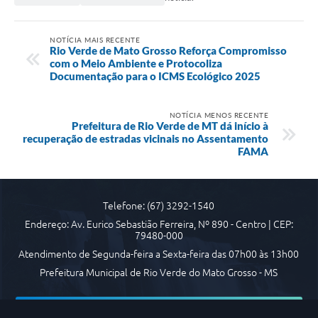
NOTÍCIA MAIS RECENTE
Rio Verde de Mato Grosso Reforça Compromisso
com o Meio Ambiente e Protocoliza
Documentação para o ICMS Ecológico 2025
NOTÍCIA MENOS RECENTE
Prefeitura de Rio Verde de MT dá início à
recuperação de estradas vicinais no Assentamento
FAMA
Telefone: (67) 3292-1540
Endereço: Av. Eurico Sebastião Ferreira, Nº 890 - Centro | CEP:
79480-000
Atendimento de Segunda-feira a Sexta-feira das 07h00 às 13h00
Prefeitura Municipal de Rio Verde do Mato Grosso - MS