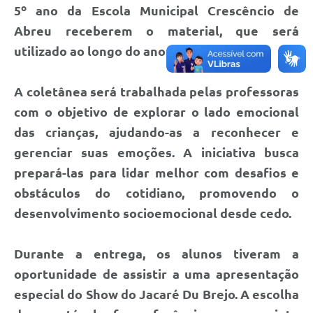
Arquivos para Download
5º ano da Escola Municipal Crescêncio de
Abreu receberem o material, que será
Carta de Serviços
utilizado ao longo do ano letivo de 2025.
Notícias
FAQ
A coletânea será trabalhada pelas professoras
com o objetivo de explorar o lado emocional
ISSQNWEB/SIRA
das crianças, ajudando-as a reconhecer e
Turismo
gerenciar suas emoções. A iniciativa busca
Obras
prepará-las para lidar melhor com desafios e
obstáculos do cotidiano, promovendo o
Projetos
desenvolvimento socioemocional desde cedo.
Contas Públicas
Durante a entrega, os alunos tiveram a
Links
oportunidade de assistir a uma apresentação
Serviços Online
especial do Show do Jacaré Du Brejo. A escolha
Telefones Úteis