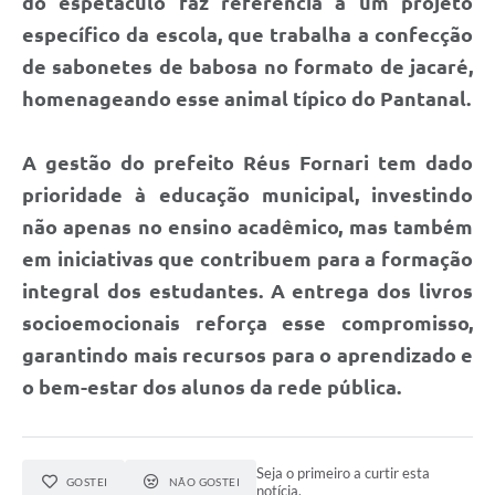
do espetáculo faz referência a um projeto
específico da escola, que trabalha a confecção
Transparência
de sabonetes de babosa no formato de jacaré,
Emprega
homenageando esse animal típico do Pantanal.
Enquete
A gestão do prefeito Réus Fornari tem dado
Jornal
prioridade à educação municipal, investindo
Agenda
não apenas no ensino acadêmico, mas também
SIC
em iniciativas que contribuem para a formação
integral dos estudantes. A entrega dos livros
Diário Oficial
socioemocionais reforça esse compromisso,
garantindo mais recursos para o aprendizado e
o bem-estar dos alunos da rede pública.
Seja o primeiro a curtir esta
GOSTEI
NÃO GOSTEI
notícia.