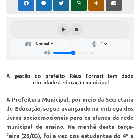
COVID 19
Festival da Canção Regional Cerrado do Pantanal
Editais
Contato
Diário Oficial MS
Galeria de Vídeos
A gestão do prefeito Réus Fornari tem dado
prioridade à educação municipal
Galeria de Fotos
Contratos
A Prefeitura Municipal, por meio da Secretaria
Governo do Estado do Mato Grosso do Sul
de Educação, segue avançando na entrega dos
livros socioemocionais para os alunos da rede
Ouvidoria
municipal de ensino. Na manhã desta terça-
Audiências Públicas
feira (26/03), foi a vez dos estudantes do 4º e