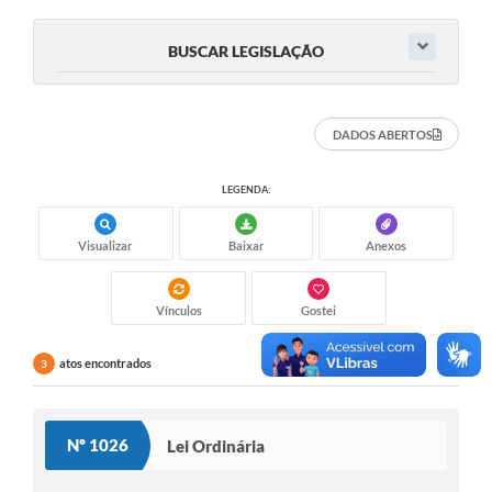
COVID 19
BUSCAR LEGISLAÇÃO
Festival da Canção Regional Cerrado do Pantanal
Editais
DADOS ABERTOS
Contato
LEGENDA:
Diário Oficial MS
Galeria de Vídeos
Visualizar
Baixar
Anexos
Galeria de Fotos
Vínculos
Gostei
Contratos
atos encontrados
3
Governo do Estado do Mato Grosso do Sul
Ouvidoria
Nº 1026
Lei Ordinária
Audiências Públicas