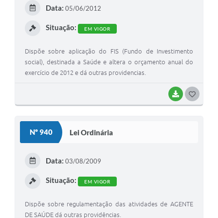
Arquivos para Download
Data:
05/06/2012
Carta de Serviços
Situação:
EM VIGOR
Notícias
Dispõe sobre aplicação do FIS (Fundo de Investimento
FAQ
social), destinada a Saúde e altera o orçamento anual do
exercício de 2012 e dá outras providencias.
ISSQNWEB/SIRA
BAIXAR
G
Turismo
O
Obras
S
Nº 940
Lei Ordinária
Projetos
T
E
Contas Públicas
Data:
03/08/2009
I
Links
Situação:
EM VIGOR
Serviços Online
Dispõe sobre regulamentação das atividades de AGENTE
Telefones Úteis
DE SAÚDE dá outras providências.