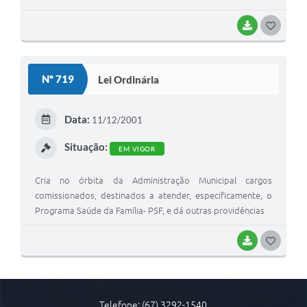
Transparência
BAIXAR
G
Emprega
O
S
Enquete
Nº 719
Lei Ordinária
T
Jornal
E
Data:
11/12/2001
Agenda
I
Situação:
EM VIGOR
SIC
Cria no órbita da Administração Municipal cargos
Diário Oficial
comissionados, destinados a atender, especificamente, o
Programa Saúde da Família- PSF, e dá outras providências
BAIXAR
G
O
S
Telefone: (67) 3292-1540
T