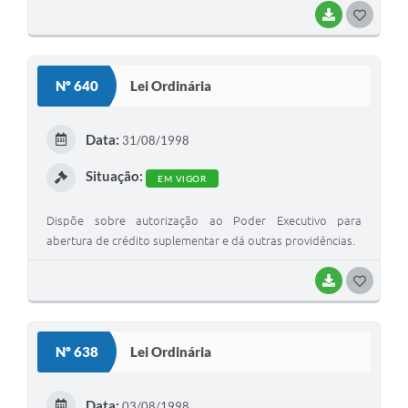
BAIXAR
G
O
S
Nº 640
Lei Ordinária
T
E
Data:
31/08/1998
I
Situação:
EM VIGOR
Dispõe sobre autorização ao Poder Executivo para
abertura de crédito suplementar e dá outras providências.
BAIXAR
G
O
S
Nº 638
Lei Ordinária
T
E
Data:
03/08/1998