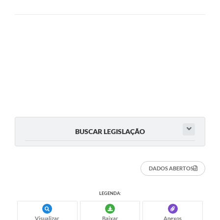
COVID 19
Festival da Canção Regional Cerrado do Pantanal
Editais
Contato
Diário Oficial MS
Galeria de Vídeos
Galeria de Fotos
BUSCAR LEGISLAÇÃO
Contratos
Governo do Estado do Mato Grosso do Sul
DADOS ABERTOS
Ouvidoria
LEGENDA:
Audiências Públicas
Visualizar
Baixar
Anexos