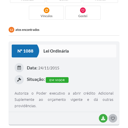
Arquivos para Download
Carta de Serviços
Vínculos
Gostei
Notícias
atos encontrados
12
FAQ
ISSQNWEB/SIRA
Nº 1088
Lei Ordinária
Turismo
Data:
24/11/2015
Obras
Situação:
EM VIGOR
Projetos
Contas Públicas
Autoriza o Poder executivo a abrir crédito Adicional
Suplemente ao orçamento vigente e dá outras
Links
providências.
Serviços Online
BAIXAR
G
Telefones Úteis
O