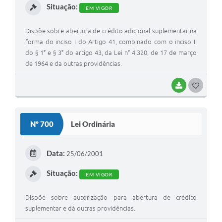
Situação:
EM VIGOR
Dispõe sobre abertura de crédito adicional suplementar na
forma do inciso I do Artigo 41, combinado com o inciso II
do § 1° e § 3° do artigo 43, da Lei n° 4.320, de 17 de março
de 1964 e da outras providências.
BAIXAR
G
O
S
Nº 700
Lei Ordinária
T
E
Data:
25/06/2001
I
Situação:
EM VIGOR
Dispõe sobre autorização para abertura de crédito
suplementar e dá outras providências.