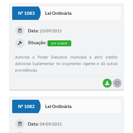
S
Transparência
Nº 1083
Lei Ordinária
T
Emprega
E
Data:
23/09/2015
Enquete
I
Situação:
EM VIGOR
Jornal
Agenda
Autoriza o Poder Executivo Municipal a abrir crédito
Adicional Suplementar no orçamento vigente e dá outras
SIC
providências.
Diário Oficial
BAIXAR
G
O
S
Nº 1082
Lei Ordinária
T
E
Data:
04/09/2015
I