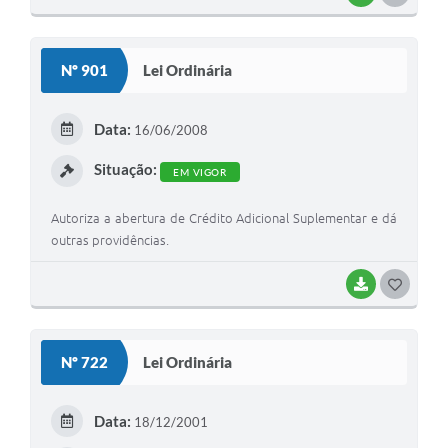
O
S
Nº 901
Lei Ordinária
T
E
Data:
16/06/2008
I
Situação:
EM VIGOR
Autoriza a abertura de Crédito Adicional Suplementar e dá
outras providências.
BAIXAR
G
O
S
Nº 722
Lei Ordinária
T
E
Data:
18/12/2001
I