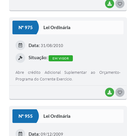
BAIXAR
G
O
S
Nº 975
Lei Ordinária
T
E
Data:
31/08/2010
I
Situação:
EM VIGOR
Abre crédito Adicional Suplementar ao Orçamento-
Programa do Corrente Exercício.
BAIXAR
G
O
S
Nº 955
Lei Ordinária
T
E
Data:
09/12/2009