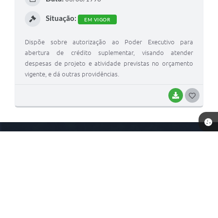
I
Situação:
EM VIGOR
Dispõe sobre autorização ao Poder Executivo para
abertura de crédito suplementar, visando atender
despesas de projeto e atividade previstas no orçamento
vigente, e dá outras providências.
BAIXAR
G
O
S
Telefone: (67) 3292-1540
T
Endereço: Av. Eurico Sebastião Ferreira, Nº 890 - Centro | CEP:
E
79480-000
I
Atendimento de Segunda-feira a Sexta-feira das 07h00 às 13h00
Prefeitura Municipal de Rio Verde do Mato Grosso - MS