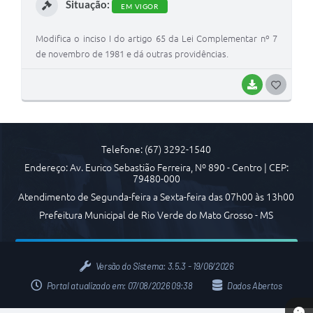
Situação:
Arquivos para Download
EM VIGOR
Carta de Serviços
Modifica o inciso I do artigo 65 da Lei Complementar nº 7
de novembro de 1981 e dá outras providências.
Notícias
BAIXAR
G
FAQ
O
ISSQNWEB/SIRA
S
Turismo
Telefone: (67) 3292-1540
T
Endereço: Av. Eurico Sebastião Ferreira, Nº 890 - Centro | CEP:
Obras
E
79480-000
I
Atendimento de Segunda-feira a Sexta-feira das 07h00 às 13h00
Projetos
Prefeitura Municipal de Rio Verde do Mato Grosso - MS
Contas Públicas
Links
Versão do Sistema:
3.5.3 - 19/06/2026
Serviços Online
Portal atualizado em:
07/08/2026 09:38
Dados Abertos
Telefones Úteis