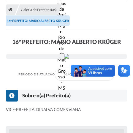
A Prefeitura
Galeria de Prefeitos(as)
Secretarias
16º PREFEITO: MÁRIO ALBERTO KRÜGER
Diário Oficial
Transparência
16º PREFEITO: MÁRIO ALBERTO KRÜGER
Sala do Empreendedor
Transparência RPPS
Governança
PERÍODO DE ATUAÇÃO
01/01/2017
31/12/2020
AGETRAN
Legislação
Sobre o(a) Prefeito(a)
LGPD - Lei Geral de Proteção de Dados
VICE-PREFEITA: DINALVA GOMES VIANA
ITR
Conselhos Municipais