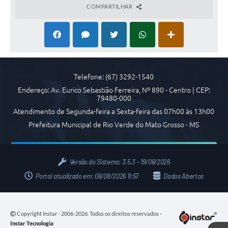
COMPARTILHAR
COVID 19
Festival da Canção Regional Cerrado do Pantanal
Editais
Contato
Telefone: (67) 3292-1540
Endereço: Av. Eurico Sebastião Ferreira, Nº 890 - Centro | CEP:
Diário Oficial MS
79480-000
Atendimento de Segunda-feira a Sexta-feira das 07h00 às 13h00
Galeria de Vídeos
Prefeitura Municipal de Rio Verde do Mato Grosso - MS
Galeria de Fotos
Contratos
Versão do Sistema:
3.5.3 - 19/06/2026
Governo do Estado do Mato Grosso do Sul
Portal atualizado em:
06/08/2026 11:57
Dados Abertos
Ouvidoria
Audiências Públicas
Copyright Instar - 2006-2026. Todos os direitos reservados -
Instar Tecnologia