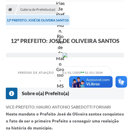
A Prefeitura
Galeria de Prefeitos(as)
Secretarias
12º PREFEITO: JOSÉ DE OLIVEIRA SANTOS
Diário Oficial
Transparência
12º PREFEITO: JOSÉ DE OLIVEIRA SANTOS
Sala do Empreendedor
Transparência RPPS
Governança
PERÍODO DE ATUAÇÃO
01/01/2000
31/01/2004
AGETRAN
Legislação
Sobre o(a) Prefeito(a)
LGPD - Lei Geral de Proteção de Dados
VICE-PREFEITO: MAURO ANTONIO SABEDOTTI FORNARI
Neste mandato o Prefeito José de Oliveira santos conquistou
ITR
o fato de ser o primeiro Prefeito a conseguir uma reeleição
Conselhos Municipais
na história do município.