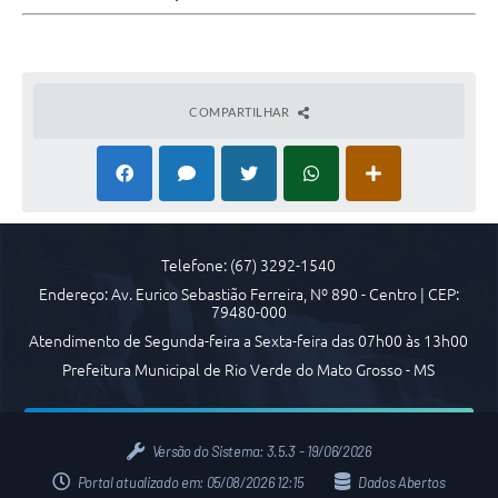
COVID 19
Festival da Canção Regional Cerrado do Pantanal
COMPARTILHAR
Editais
Contato
Diário Oficial MS
Galeria de Vídeos
Telefone: (67) 3292-1540
Galeria de Fotos
Endereço: Av. Eurico Sebastião Ferreira, Nº 890 - Centro | CEP:
79480-000
Contratos
Atendimento de Segunda-feira a Sexta-feira das 07h00 às 13h00
Prefeitura Municipal de Rio Verde do Mato Grosso - MS
Governo do Estado do Mato Grosso do Sul
Ouvidoria
Versão do Sistema:
3.5.3 - 19/06/2026
Audiências Públicas
Portal atualizado em:
05/08/2026 12:15
Dados Abertos