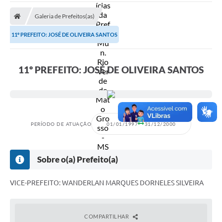
A Prefeitura
Galeria de Prefeitos(as)
Secretarias
11º PREFEITO: JOSÉ DE OLIVEIRA SANTOS
Diário Oficial
Transparência
11º PREFEITO: JOSÉ DE OLIVEIRA SANTOS
Sala do Empreendedor
Transparência RPPS
Governança
PERÍODO DE ATUAÇÃO
01/01/1997
31/12/2000
AGETRAN
Legislação
Sobre o(a) Prefeito(a)
LGPD - Lei Geral de Proteção de Dados
VICE-PREFEITO: WANDERLAN MARQUES DORNELES SILVEIRA
ITR
Conselhos Municipais
COMPARTILHAR