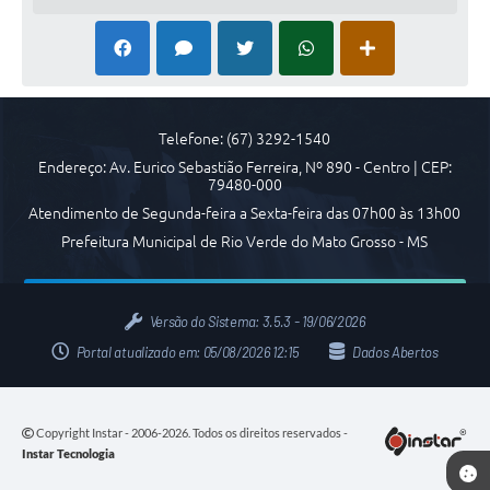
COVID 19
Festival da Canção Regional Cerrado do Pantanal
Editais
Telefone: (67) 3292-1540
Contato
Endereço: Av. Eurico Sebastião Ferreira, Nº 890 - Centro | CEP:
79480-000
Diário Oficial MS
Atendimento de Segunda-feira a Sexta-feira das 07h00 às 13h00
Prefeitura Municipal de Rio Verde do Mato Grosso - MS
Galeria de Vídeos
Galeria de Fotos
Versão do Sistema:
3.5.3 - 19/06/2026
Contratos
Portal atualizado em:
05/08/2026 12:15
Dados Abertos
Governo do Estado do Mato Grosso do Sul
Ouvidoria
Copyright Instar - 2006-2026. Todos os direitos reservados -
Instar Tecnologia
Audiências Públicas