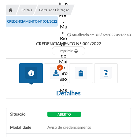
A Prefeitura
Editais
Editais de Licitação
Secretarias
CREDENCIAMENTO Nº. 001/2022
Diário Oficial
Atualizado em: 02/02/2022 às 16h40
Transparência
CREDENCIAMENTO Nº. 001/2022
Sala do Empreendedor
Imprimir
Transparência RPPS
2
Governança
AGETRAN
Detalhes
Legislação
LGPD - Lei Geral de Proteção de Dados
Situação
ABERTO
ITR
Modalidade
Aviso de credenciamento
Conselhos Municipais