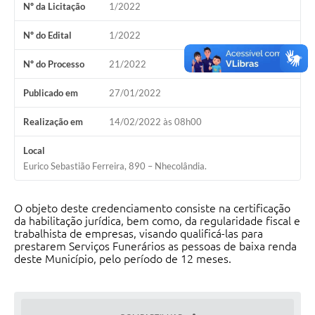
Nº da Licitação
1/2022
COVID 19
Nº do Edital
1/2022
Festival da Canção Regional Cerrado do Pantanal
Nº do Processo
21/2022
Editais
Publicado em
27/01/2022
Contato
Realização em
14/02/2022 às 08h00
Diário Oficial MS
Local
Galeria de Vídeos
Eurico Sebastião Ferreira, 890 – Nhecolândia.
Galeria de Fotos
O objeto deste credenciamento consiste na certificação
Contratos
da habilitação jurídica, bem como, da regularidade fiscal e
trabalhista de empresas, visando qualificá-las para
Governo do Estado do Mato Grosso do Sul
prestarem Serviços Funerários as pessoas de baixa renda
deste Município, pelo período de 12 meses.
Ouvidoria
Audiências Públicas