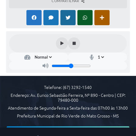
COMPARTILHAR
Arquivos para Download
Carta de Serviços
Notícias
FAQ
ISSQNWEB/SIRA
Turismo
Obras
Projetos
Telefone: (67) 3292-1540
Endereço: Av. Eurico Sebastião Ferreira, Nº 890 - Centro | CEP:
Contas Públicas
79480-000
Atendimento de Segunda-feira a Sexta-feira das 07h00 às 13h00
Links
Prefeitura Municipal de Rio Verde do Mato Grosso - MS
Serviços Online
Telefones Úteis