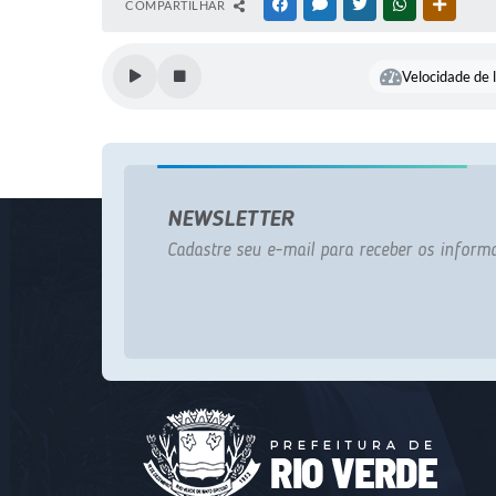
COMPARTILHAR
FACEBOOK
MESSENGER
TWITTER
WHATSAPP
OUTRAS
Velocidade de l
NEWSLETTER
Cadastre seu e-mail para receber os informa