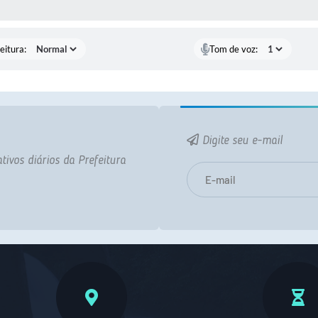
 MÍDIAS
eitura:
Tom de voz:
Digite seu e-mail
tivos diários da Prefeitura