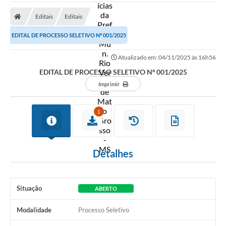
A Prefeitura
Editais
Editais
Secretarias
EDITAL DE PROCESSO SELETIVO Nº 001/2025
Diário Oficial
Atualizado em: 04/11/2025 às 16h56
Transparência
EDITAL DE PROCESSO SELETIVO Nº 001/2025
Sala do Empreendedor
Imprimir
Transparência RPPS
1
Governança
AGETRAN
Detalhes
Legislação
LGPD - Lei Geral de Proteção de Dados
Situação
ABERTO
ITR
Modalidade
Processo Seletivo
Conselhos Municipais