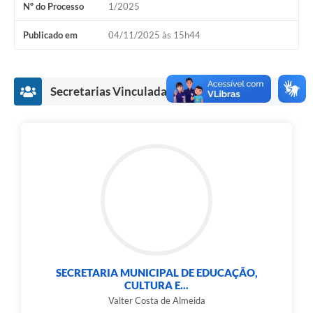
Nº do Processo
1/2025
COVID 19
Publicado em
04/11/2025 às 15h44
Festival da Canção Regional Cerrado do Pantanal
Editais
Secretarias Vinculadas
Contato
Diário Oficial MS
Galeria de Vídeos
Galeria de Fotos
Contratos
Governo do Estado do Mato Grosso do Sul
Ouvidoria
SECRETARIA MUNICIPAL DE EDUCAÇÃO,
CULTURA E...
Audiências Públicas
Valter Costa de Almeida