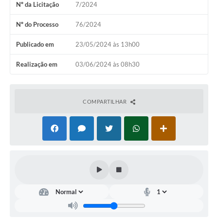
Nº da Licitação
7/2024
COVID 19
Nº do Processo
76/2024
Festival da Canção Regional Cerrado do Pantanal
Publicado em
23/05/2024 às 13h00
Editais
Realização em
03/06/2024 às 08h30
Contato
Diário Oficial MS
COMPARTILHAR
Galeria de Vídeos
Galeria de Fotos
Contratos
Governo do Estado do Mato Grosso do Sul
Ouvidoria
Audiências Públicas