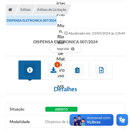
A Prefeitura
Editais
Editais de Licitação
Secretarias
DISPENSA ELETRONICA 007/2024
Diário Oficial
Atualizado em: 23/05/2024 às 11h49
Transparência
DISPENSA ELETRONICA 007/2024
Sala do Empreendedor
Imprimir
Transparência RPPS
3
Governança
AGETRAN
Detalhes
Legislação
LGPD - Lei Geral de Proteção de Dados
Situação
ABERTO
ITR
Modalidade
Dispensa de Licitação
Conselhos Municipais