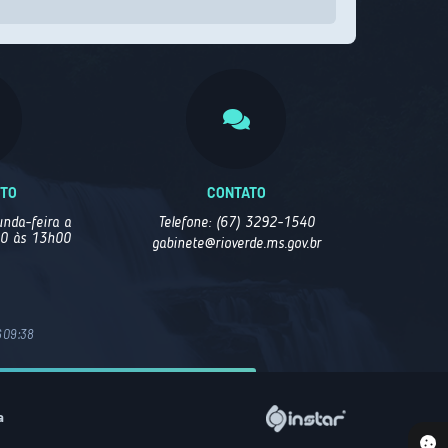
NTO
CONTATO
nda-feira a
Telefone: (67) 3292-1540
00 às 13h00
gabinete@rioverde.ms.gov.br
 09:38
a