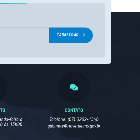
CADASTRAR
NTO
CONTATO
nda-feira a
Telefone: (67) 3292-1540
00 às 13h00
gabinete@rioverde.ms.gov.br