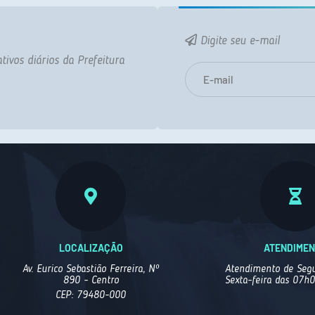
Digite seu e-mail
tivos diários da Prefeitura
LOCALIZAÇÃO
ATENDIME
Av. Eurico Sebastião Ferreira, Nº
Atendimento de Segu
890 - Centro
Sexta-feira das 07h
CEP: 79480-000