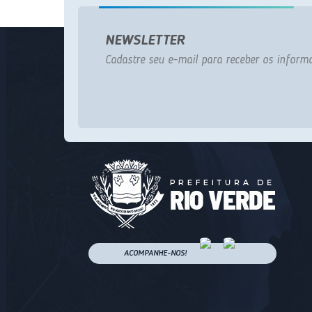
NEWSLETTER
Cadastre seu e-mail para receber os informa
ACOMPANHE-NOS!