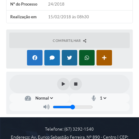
Nº do Processo
24/2018
COVID 19
Realização em
15/02/2018 às 08h30
Festival da Canção Regional Cerrado do Pantanal
Editais
COMPARTILHAR
Contato
Diário Oficial MS
Galeria de Vídeos
Galeria de Fotos
Contratos
Governo do Estado do Mato Grosso do Sul
Ouvidoria
Telefone: (67) 3292-1540
Audiências Públicas
Endereço: Av. Eurico Sebastião Ferreira, Nº 890 - Centro | CEP: