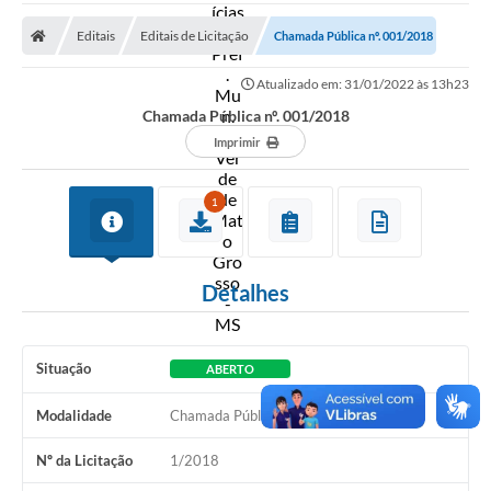
A Prefeitura
Editais
Editais de Licitação
Chamada Pública nº. 001/2018
Secretarias
Atualizado em: 31/01/2022 às 13h23
Diário Oficial
Chamada Pública nº. 001/2018
Transparência
Imprimir
Sala do Empreendedor
1
Transparência RPPS
Governança
Detalhes
AGETRAN
Legislação
Situação
ABERTO
LGPD - Lei Geral de Proteção de Dados
Modalidade
Chamada Pública
ITR
Nº da Licitação
1/2018
Conselhos Municipais