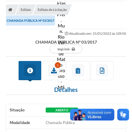
A Prefeitura
Editais
Editais de Licitação
Secretarias
CHAMADA PÚBLICA Nº 03/2017
Diário Oficial
Atualizado em: 31/01/2022 às 10h50
Transparência
CHAMADA PÚBLICA Nº 03/2017
Sala do Empreendedor
Imprimir
Transparência RPPS
1
Governança
AGETRAN
Detalhes
Legislação
LGPD - Lei Geral de Proteção de Dados
Situação
ABERTO
ITR
Modalidade
Chamada Pública
Conselhos Municipais