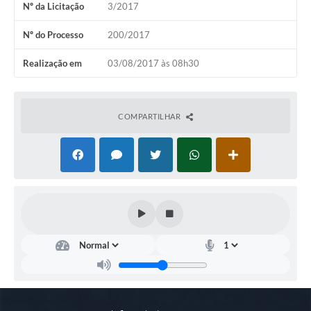
Nº da Licitação
3/2017
COVID 19
Nº do Processo
200/2017
Festival da Canção Regional Cerrado do Pantanal
Realização em
03/08/2017 às 08h30
Editais
Contato
COMPARTILHAR
Diário Oficial MS
Galeria de Vídeos
Galeria de Fotos
Contratos
Governo do Estado do Mato Grosso do Sul
Ouvidoria
Audiências Públicas