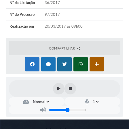
Nº da Licitação
36/2017
COVID 19
Nº do Processo
97/2017
Festival da Canção Regional Cerrado do Pantanal
Realização em
20/03/2017 às 09h00
Editais
Contato
COMPARTILHAR
Diário Oficial MS
Galeria de Vídeos
Galeria de Fotos
Contratos
Governo do Estado do Mato Grosso do Sul
Ouvidoria
Audiências Públicas