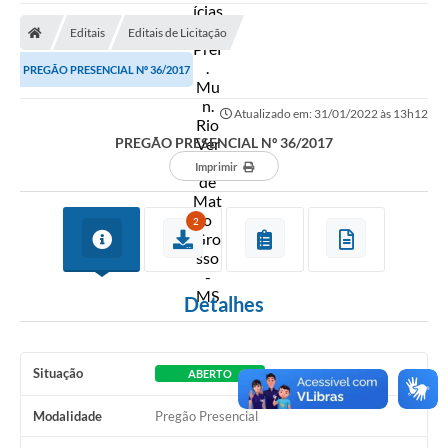
A Prefeitura
Editais
Editais de Licitação
Secretarias
PREGÃO PRESENCIAL Nº 36/2017
Diário Oficial
Atualizado em: 31/01/2022 às 13h12
Transparência
PREGÃO PRESENCIAL Nº 36/2017
Sala do Empreendedor
Imprimir
Transparência RPPS
2
Governança
AGETRAN
Detalhes
Legislação
LGPD - Lei Geral de Proteção de Dados
Situação
ABERTO
ITR
Modalidade
Pregão Presencial
Conselhos Municipais