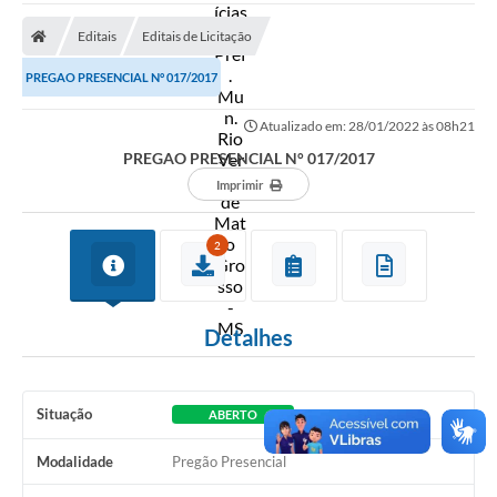
A Prefeitura
Editais
Editais de Licitação
Secretarias
PREGAO PRESENCIAL N° 017/2017
Diário Oficial
Atualizado em: 28/01/2022 às 08h21
Transparência
PREGAO PRESENCIAL N° 017/2017
Sala do Empreendedor
Imprimir
Transparência RPPS
2
Governança
AGETRAN
Detalhes
Legislação
LGPD - Lei Geral de Proteção de Dados
Situação
ABERTO
ITR
Modalidade
Pregão Presencial
Conselhos Municipais