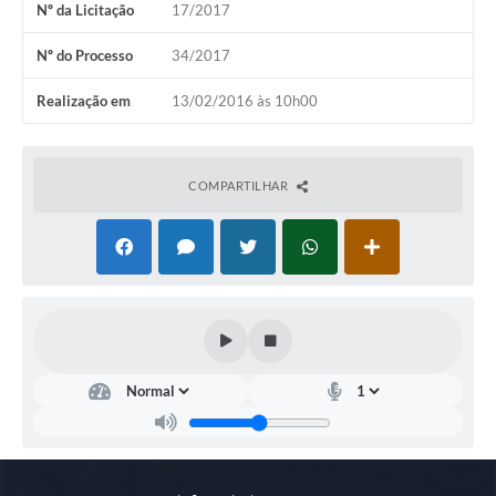
Nº da Licitação
17/2017
COVID 19
Nº do Processo
34/2017
Festival da Canção Regional Cerrado do Pantanal
Realização em
13/02/2016 às 10h00
Editais
Contato
COMPARTILHAR
Diário Oficial MS
Galeria de Vídeos
Galeria de Fotos
Contratos
Governo do Estado do Mato Grosso do Sul
Ouvidoria
Audiências Públicas