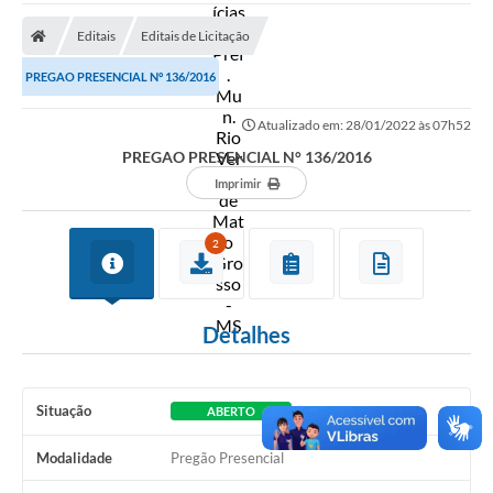
A Prefeitura
Editais
Editais de Licitação
Secretarias
PREGAO PRESENCIAL N° 136/2016
Diário Oficial
Atualizado em: 28/01/2022 às 07h52
Transparência
PREGAO PRESENCIAL N° 136/2016
Sala do Empreendedor
Imprimir
Transparência RPPS
2
Governança
AGETRAN
Detalhes
Legislação
LGPD - Lei Geral de Proteção de Dados
Situação
ABERTO
ITR
Modalidade
Pregão Presencial
Conselhos Municipais