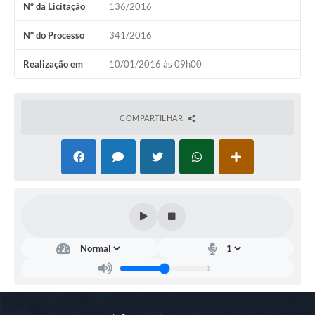
Nº da Licitação
136/2016
COVID 19
Nº do Processo
341/2016
Festival da Canção Regional Cerrado do Pantanal
Realização em
10/01/2016 às 09h00
Editais
Contato
COMPARTILHAR
Diário Oficial MS
Galeria de Vídeos
Galeria de Fotos
Contratos
Governo do Estado do Mato Grosso do Sul
Ouvidoria
Audiências Públicas