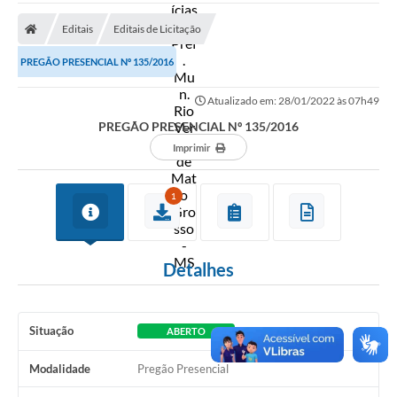
A Prefeitura
Editais
Editais de Licitação
Secretarias
PREGÃO PRESENCIAL Nº 135/2016
Diário Oficial
Atualizado em: 28/01/2022 às 07h49
Transparência
PREGÃO PRESENCIAL Nº 135/2016
Sala do Empreendedor
Imprimir
Transparência RPPS
1
Governança
AGETRAN
Detalhes
Legislação
LGPD - Lei Geral de Proteção de Dados
Situação
ABERTO
ITR
Modalidade
Pregão Presencial
Conselhos Municipais