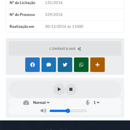
Nº da Licitação
135/2016
COVID 19
Nº do Processo
339/2016
Festival da Canção Regional Cerrado do Pantanal
Realização em
30/12/2016 às 11h00
Editais
Contato
COMPARTILHAR
Diário Oficial MS
Galeria de Vídeos
Galeria de Fotos
Contratos
Governo do Estado do Mato Grosso do Sul
Ouvidoria
Audiências Públicas