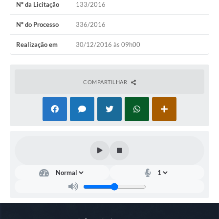
Nº da Licitação
133/2016
COVID 19
Nº do Processo
336/2016
Festival da Canção Regional Cerrado do Pantanal
Realização em
30/12/2016 às 09h00
Editais
Contato
COMPARTILHAR
Diário Oficial MS
Galeria de Vídeos
Galeria de Fotos
Contratos
Governo do Estado do Mato Grosso do Sul
Ouvidoria
Audiências Públicas