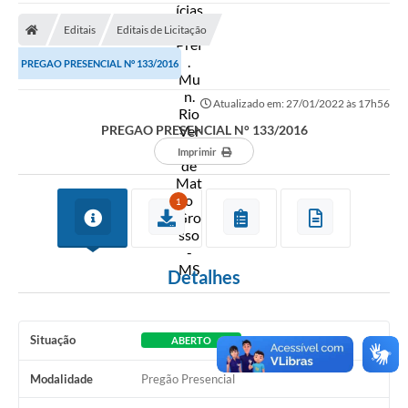
A Prefeitura
Editais
Editais de Licitação
Secretarias
PREGAO PRESENCIAL N° 133/2016
Diário Oficial
Atualizado em: 27/01/2022 às 17h56
Transparência
PREGAO PRESENCIAL N° 133/2016
Sala do Empreendedor
Imprimir
Transparência RPPS
1
Governança
AGETRAN
Detalhes
Legislação
LGPD - Lei Geral de Proteção de Dados
Situação
ABERTO
ITR
Modalidade
Pregão Presencial
Conselhos Municipais