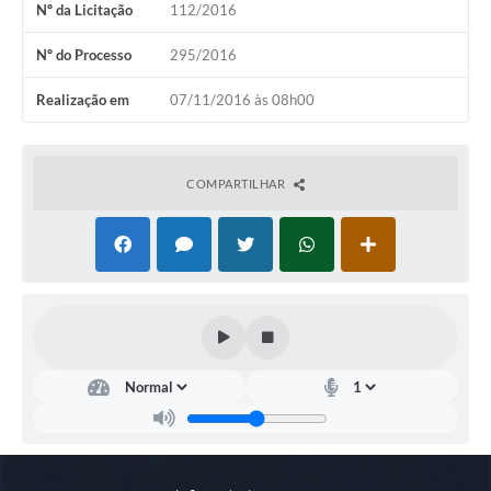
Nº da Licitação
112/2016
COVID 19
Nº do Processo
295/2016
Festival da Canção Regional Cerrado do Pantanal
Realização em
07/11/2016 às 08h00
Editais
Contato
COMPARTILHAR
Diário Oficial MS
Galeria de Vídeos
Galeria de Fotos
Contratos
Governo do Estado do Mato Grosso do Sul
Ouvidoria
Audiências Públicas