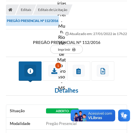
A Prefeitura
Editais
Editais de Licitação
Secretarias
PREGÃO PRESENCIAL N° 112/2016
Diário Oficial
Atualizado em: 27/01/2022 às 17h22
Transparência
PREGÃO PRESENCIAL N° 112/2016
Sala do Empreendedor
Imprimir
Transparência RPPS
1
Governança
AGETRAN
Detalhes
Legislação
LGPD - Lei Geral de Proteção de Dados
Situação
ABERTO
ITR
Modalidade
Pregão Presencial
Conselhos Municipais