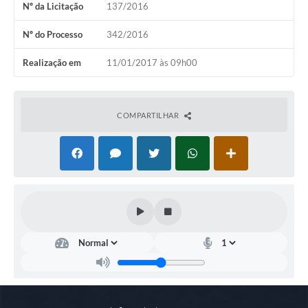
Nº da Licitação
137/2016
COVID 19
Nº do Processo
342/2016
Festival da Canção Regional Cerrado do Pantanal
Realização em
11/01/2017 às 09h00
Editais
Contato
COMPARTILHAR
Diário Oficial MS
Galeria de Vídeos
Galeria de Fotos
Contratos
Governo do Estado do Mato Grosso do Sul
Ouvidoria
Audiências Públicas