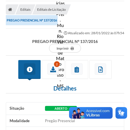
A Prefeitura
Editais
Editais de Licitação
Secretarias
PREGAO PRESENCIAL Nº 137/2016
Diário Oficial
Atualizado em: 28/01/2022 às 07h54
Transparência
PREGAO PRESENCIAL Nº 137/2016
Sala do Empreendedor
Imprimir
Transparência RPPS
2
Governança
AGETRAN
Detalhes
Legislação
LGPD - Lei Geral de Proteção de Dados
Situação
ABERTO
ITR
Modalidade
Pregão Presencial
Conselhos Municipais