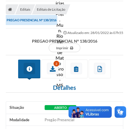
A Prefeitura
Editais
Editais de Licitação
Secretarias
PREGAO PRESENCIAL N° 138/2016
Diário Oficial
Atualizado em: 28/01/2022 às 07h55
Transparência
PREGAO PRESENCIAL N° 138/2016
Sala do Empreendedor
Imprimir
Transparência RPPS
2
Governança
AGETRAN
Detalhes
Legislação
LGPD - Lei Geral de Proteção de Dados
Situação
ABERTO
ITR
Modalidade
Pregão Presencial
Conselhos Municipais