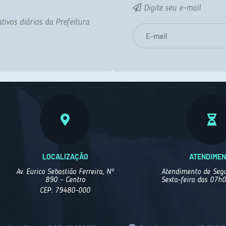
Digite seu e-mail
tivos diários da Prefeitura
LOCALIZAÇÃO
ATENDIME
Av. Eurico Sebastião Ferreira, Nº
Atendimento de Segu
890 - Centro
Sexta-feira das 07h
CEP: 79480-000