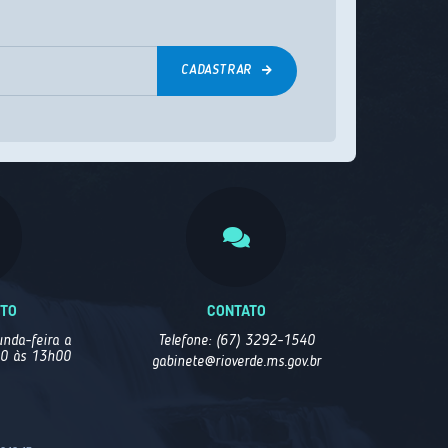
CADASTRAR
NTO
CONTATO
nda-feira a
Telefone: (67) 3292-1540
00 às 13h00
gabinete@rioverde.ms.gov.br