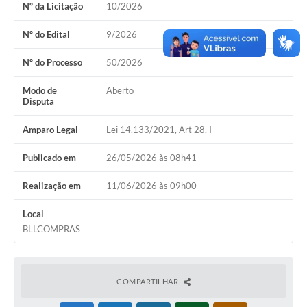
Nº da Licitação
10/2026
COVID 19
Nº do Edital
9/2026
Festival da Canção Regional Cerrado do Pantanal
Nº do Processo
50/2026
Editais
Modo de
Aberto
Contato
Disputa
Diário Oficial MS
Amparo Legal
Lei 14.133/2021, Art 28, I
Galeria de Vídeos
Publicado em
26/05/2026 às 08h41
Galeria de Fotos
Realização em
11/06/2026 às 09h00
Contratos
Local
BLLCOMPRAS
Governo do Estado do Mato Grosso do Sul
Ouvidoria
COMPARTILHAR
Audiências Públicas