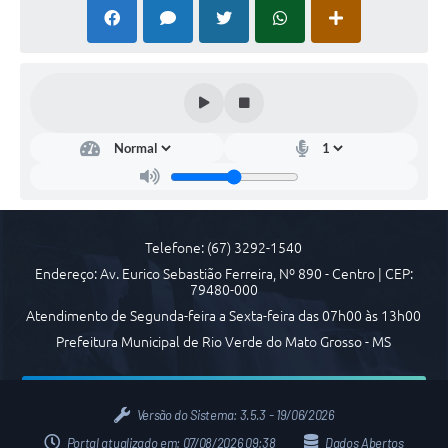
Arquivos para Download
Carta de Serviços
Notícias
FAQ
ISSQNWEB/SIRA
Turismo
Obras
Telefone: (67) 3292-1540
Endereço: Av. Eurico Sebastião Ferreira, Nº 890 - Centro | CEP:
Projetos
79480-000
Atendimento de Segunda-feira a Sexta-feira das 07h00 às 13h00
Contas Públicas
Prefeitura Municipal de Rio Verde do Mato Grosso - MS
Links
Serviços Online
Versão do Sistema:
3.5.3 - 19/06/2026
Telefones Úteis
Portal atualizado em:
07/08/2026 09:38
Dados Abertos