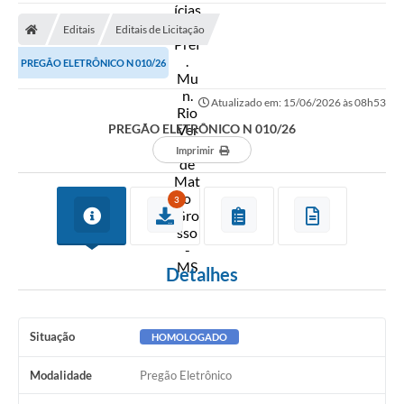
A Prefeitura
Editais
Editais de Licitação
Secretarias
PREGÃO ELETRÔNICO N 010/26
Diário Oficial
Atualizado em: 15/06/2026 às 08h53
Transparência
PREGÃO ELETRÔNICO N 010/26
Sala do Empreendedor
Imprimir
Transparência RPPS
3
Governança
AGETRAN
Detalhes
Legislação
LGPD - Lei Geral de Proteção de Dados
Situação
HOMOLOGADO
ITR
Modalidade
Pregão Eletrônico
Conselhos Municipais