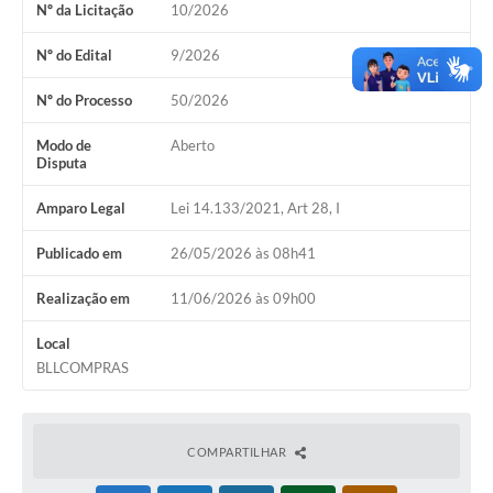
Nº da Licitação
10/2026
COVID 19
Nº do Edital
9/2026
Festival da Canção Regional Cerrado do Pantanal
Nº do Processo
50/2026
Editais
Modo de
Aberto
Contato
Disputa
Diário Oficial MS
Amparo Legal
Lei 14.133/2021, Art 28, I
Galeria de Vídeos
Publicado em
26/05/2026 às 08h41
Galeria de Fotos
Realização em
11/06/2026 às 09h00
Contratos
Local
BLLCOMPRAS
Governo do Estado do Mato Grosso do Sul
Ouvidoria
COMPARTILHAR
Audiências Públicas