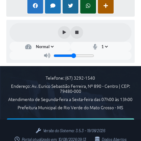
Arquivos para Download
Carta de Serviços
Notícias
FAQ
ISSQNWEB/SIRA
Turismo
Obras
Telefone: (67) 3292-1540
Endereço: Av. Eurico Sebastião Ferreira, Nº 890 - Centro | CEP:
Projetos
79480-000
Atendimento de Segunda-feira a Sexta-feira das 07h00 às 13h00
Contas Públicas
Prefeitura Municipal de Rio Verde do Mato Grosso - MS
Links
Serviços Online
Versão do Sistema:
3.5.3 - 19/06/2026
Telefones Úteis
Portal atualizado em:
10/08/2026 09:13
Dados Abertos