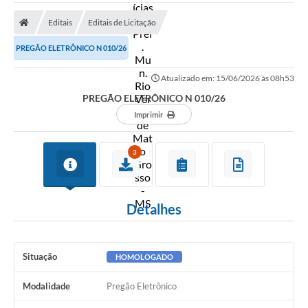
A Prefeitura
Editais
Editais de Licitação
Secretarias
PREGÃO ELETRÔNICO N 010/26
Diário Oficial
Atualizado em: 15/06/2026 às 08h53
Transparência
PREGÃO ELETRÔNICO N 010/26
Sala do Empreendedor
Imprimir
Transparência RPPS
3
Governança
AGETRAN
Detalhes
Legislação
LGPD - Lei Geral de Proteção de Dados
Situação
HOMOLOGADO
ITR
Modalidade
Pregão Eletrônico
Conselhos Municipais