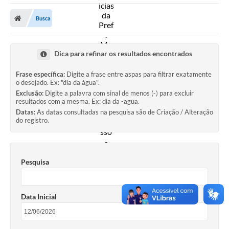
A Prefeitura
Busca
Secretarias
Diário Oficial
Dica para refinar os resultados encontrados
Transparência
Frase específica:
Digite a frase entre aspas para filtrar exatamente
o desejado. Ex: "dia da água".
Sala do Empreendedor
Exclusão:
Digite a palavra com sinal de menos (-) para excluir
resultados com a mesma. Ex: dia da -agua.
Transparência RPPS
Datas:
As datas consultadas na pesquisa são de Criação / Alteração
do registro.
Governança
AGETRAN
Pesquisa
Legislação
LGPD - Lei Geral de Proteção de Dados
Data Inicial
ITR
Conselhos Municipais