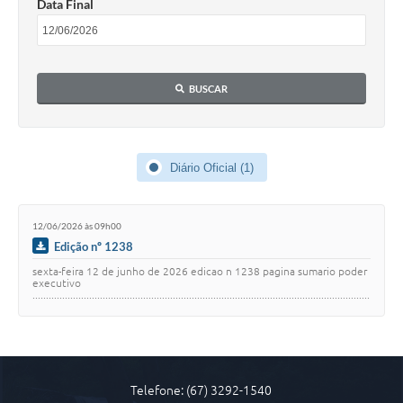
Data Final
COVID 19
Festival da Canção Regional Cerrado do Pantanal
BUSCAR
Editais
Contato
Diário Oficial MS
Diário Oficial (1)
Galeria de Vídeos
12/06/2026 às 09h00
Galeria de Fotos
Edição nº 1238
Contratos
sexta-feira 12 de junho de 2026 edicao n 1238 pagina sumario poder
executivo
.............................................................................................................................
Governo do Estado do Mato Grosso do Sul
........... 1 cont…
Ouvidoria
Audiências Públicas
Telefone: (67) 3292-1540