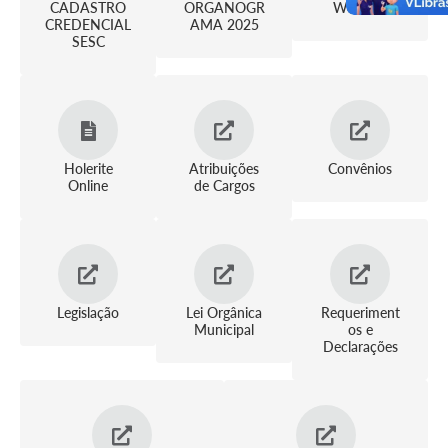
CADASTRO
ORGANOGR
WebMail
CREDENCIAL
AMA 2025
Transparência
SESC
Emprega
Enquete
Jornal
Holerite
Atribuições
Convênios
Online
de Cargos
Agenda
SIC
Diário Oficial
Legislação
Lei Orgânica
Requeriment
Municipal
os e
Declarações