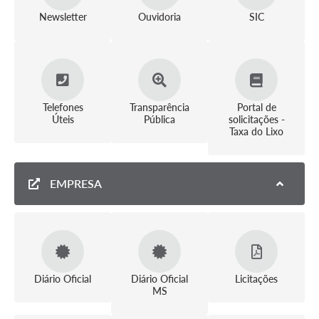
Newsletter
Ouvidoria
SIC
COVID 19
Festival da Canção Regional Cerrado do Pantanal
Editais
Contato
Telefones
Transparência
Portal de
Úteis
Pública
solicitações -
Taxa do Lixo
Diário Oficial MS
Galeria de Vídeos
EMPRESA
Galeria de Fotos
Contratos
Governo do Estado do Mato Grosso do Sul
Ouvidoria
Diário Oficial
Diário Oficial
Licitações
MS
Audiências Públicas