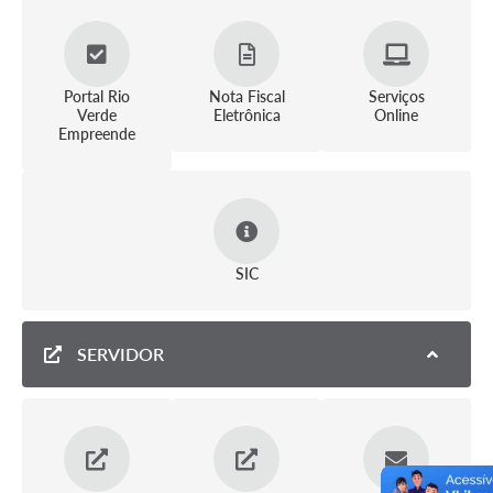
Arquivos para Download
Carta de Serviços
Portal Rio
Nota Fiscal
Serviços
Notícias
Verde
Eletrônica
Online
Empreende
FAQ
ISSQNWEB/SIRA
Turismo
Obras
SIC
Projetos
SERVIDOR
Contas Públicas
Links
Serviços Online
Telefones Úteis