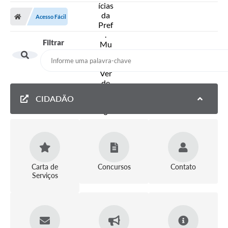
A Prefeitura
Acesso Fácil
Secretarias
Filtrar
Diário Oficial
Transparência
Sala do Empreendedor
CIDADÃO
Transparência RPPS
Governança
AGETRAN
Legislação
Carta de
Concursos
Contato
Serviços
LGPD - Lei Geral de Proteção de Dados
ITR
Conselhos Municipais