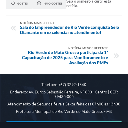
Seja o primeiro a curtir esta
Arquivos para Download
GOSTEI
NÃO GOSTEI
notícia.
Carta de Serviços
NOTÍCIA MAIS RECENTE
Notícias
Sala do Empreendedor de Rio Verde conquista Selo
Diamante em excelência no atendimento!
FAQ
ISSQNWEB/SIRA
NOTÍCIA MENOS RECENTE
Rio Verde de Mato Grosso participa da 1ª
Capacitação de 2025 para Monitoramento e
Turismo
Avaliação dos PMEs
Obras
Projetos
Telefone: (67) 3292-1540
Endereço: Av. Eurico Sebastião Ferreira, Nº 890 - Centro | CEP:
Contas Públicas
79480-000
Links
Atendimento de Segunda-feira a Sexta-feira das 07h00 às 13h00
Prefeitura Municipal de Rio Verde do Mato Grosso - MS
Serviços Online
Telefones Úteis