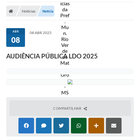
A Prefeitura
Notícias
Notícia
Secretarias
Diário Oficial
ABR
08 ABR 2025
08
Transparência
Sala do Empreendedor
AUDIÊNCIA PÚBLICA LDO 2025
Transparência RPPS
Governança
AGETRAN
Legislação
COMPARTILHAR
LGPD - Lei Geral de Proteção de Dados
ITR
Conselhos Municipais