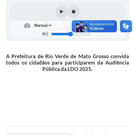
COVID 19
Festival da Canção Regional Cerrado do Pantanal
Editais
Contato
A Prefeitura de Rio Verde de Mato Grosso convida
Diário Oficial MS
todos os cidadãos para participarem da Audiência
Galeria de Vídeos
Pública da LDO 2025.
Galeria de Fotos
Contratos
Governo do Estado do Mato Grosso do Sul
Ouvidoria
Audiências Públicas