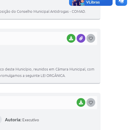
T
mposição do Conselho Municipal Antidrogas - COMAD.
E
I
BAIXAR
ANEXOS
G
O
S
T
ico deste Município, reunidos em Câmara Municipal, com
E
, promulgamos a seguinte LEI ORGÂNICA.
I
BAIXAR
G
O
Autoria:
Executivo
S
T