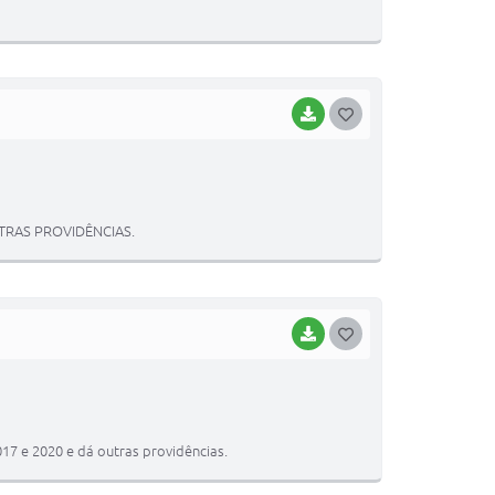
E
I
BAIXAR
G
O
S
T
TRAS PROVIDÊNCIAS.
E
I
BAIXAR
G
O
S
T
017 e 2020 e dá outras providências.
E