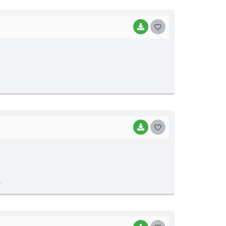
I
BAIXAR
G
O
S
T
E
I
BAIXAR
G
O
S
T
.
E
I