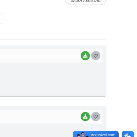
DADOS ABERTOS
BAIXAR
G
O
S
T
E
I
BAIXAR
G
O
S