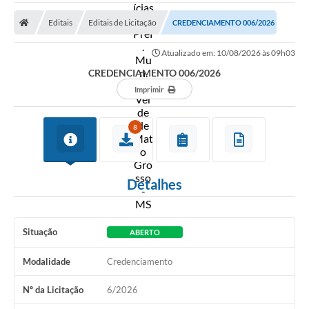
A Prefeitura
Editais
Editais de Licitação
CREDENCIAMENTO 006/2026
Secretarias
Atualizado em: 10/08/2026 às 09h03
Diário Oficial
CREDENCIAMENTO 006/2026
Transparência
Imprimir
Sala do Empreendedor
8
Transparência RPPS
Governança
Detalhes
AGETRAN
Legislação
Situação
ABERTO
LGPD - Lei Geral de Proteção de Dados
Modalidade
Credenciamento
ITR
Nº da Licitação
6/2026
Conselhos Municipais