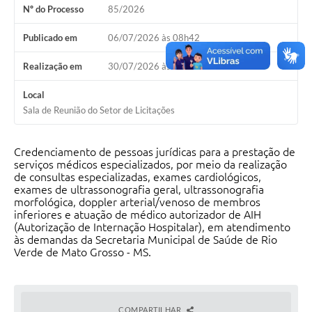
Nº do Processo
85/2026
COVID 19
Publicado em
06/07/2026 às 08h42
Festival da Canção Regional Cerrado do Pantanal
Realização em
30/07/2026 às 08h00
Editais
Local
Contato
Sala de Reunião do Setor de Licitações
Diário Oficial MS
Credenciamento de pessoas jurídicas para a prestação de
Galeria de Vídeos
serviços médicos especializados, por meio da realização
de consultas especializadas, exames cardiológicos,
Galeria de Fotos
exames de ultrassonografia geral, ultrassonografia
morfológica, doppler arterial/venoso de membros
Contratos
inferiores e atuação de médico autorizador de AIH
(Autorização de Internação Hospitalar), em atendimento
Governo do Estado do Mato Grosso do Sul
às demandas da Secretaria Municipal de Saúde de Rio
Verde de Mato Grosso - MS.
Ouvidoria
Audiências Públicas
COMPARTILHAR