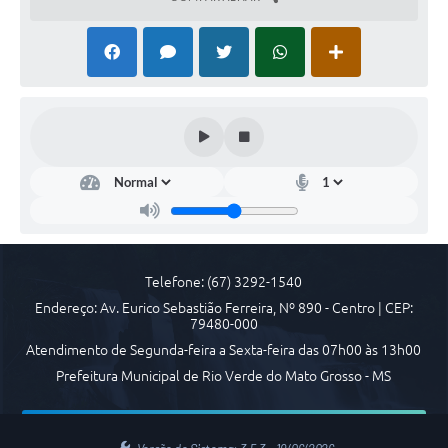
Arquivos para Download
Carta de Serviços
Notícias
FAQ
ISSQNWEB/SIRA
Turismo
Obras
Telefone: (67) 3292-1540
Projetos
Endereço: Av. Eurico Sebastião Ferreira, Nº 890 - Centro | CEP:
Contas Públicas
79480-000
Atendimento de Segunda-feira a Sexta-feira das 07h00 às 13h00
Links
Prefeitura Municipal de Rio Verde do Mato Grosso - MS
Serviços Online
Telefones Úteis