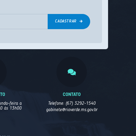
CADASTRAR
NTO
CONTATO
nda-feira a
Telefone: (67) 3292-1540
00 às 13h00
gabinete@rioverde.ms.gov.br