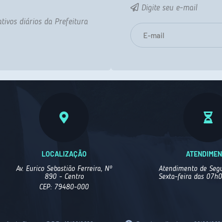
Digite seu e-mail
tivos diários da Prefeitura
LOCALIZAÇÃO
ATENDIME
Av. Eurico Sebastião Ferreira, Nº
Atendimento de Segu
890 - Centro
Sexta-feira das 07h
CEP: 79480-000